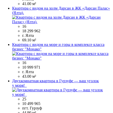
41.00 м²
Квартира с видом на холм Дарсан в ЖК «Дарсан Палас»
(Ялта).
16
18 299 962
г. Ялта
69.10 м²
Квартира с видом на море и горы в комплексе класса
бизнес "Монако"
16
10 999 971
г. Ялта
43.00 м²
Двухкомнатная квартира в Гурзуфе — ваш уголок
у моря!
25
10 499 965
пгт. Гурзуф
44.90 м²