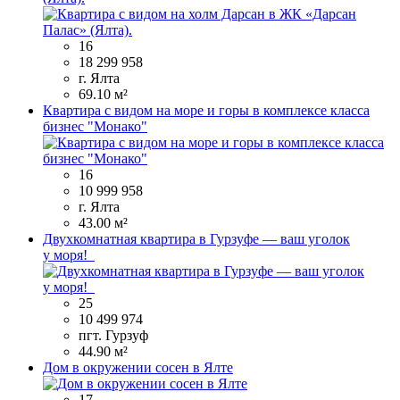
16
18 299 958
г. Ялта
69.10 м²
Квартира с видом на море и горы в комплексе класса
бизнес "Монако"
16
10 999 958
г. Ялта
43.00 м²
Двухкомнатная квартира в Гурзуфе — ваш уголок
у моря!
25
10 499 974
пгт. Гурзуф
44.90 м²
Дом в окружении сосен в Ялте
17