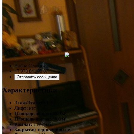
Алёна Селенист
+7 978 841 88 87
Отправить сообщение
Характеристики
Этаж/Этажей:
1/1
Лифт:
нет
Площадь общая:
40.0 м²
Площадь жилая:
30.0 м²
Комнат:
1 комната
Закрытая территория:
нет