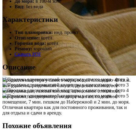
До моря:
в 100-м зоне
Вид:
без вида
Характеристики
Тип планировки:
инд. проект
Отопление:
котёл
Горячая вода:
котёл
Ремонт:
хороший
Скачать PDF
Описание
Продается квартира у самого моря, общей площадью 40 кв.м.
Все удобства, раздельный санузел, душевая кабина, все
коммуникации, газовая колонка, автономное отопление,
евроремонт, кондиционер, во дворе мангал, подсобное
помещение, 7 мин. пешком до Набережной и 2 мин. до моря.
Отличная квартира как для постоянного проживания, так и
для отдыха и сдачи в аренду.
Похожие объявления