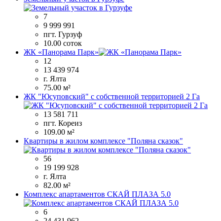
7
9 999 991
пгт. Гурзуф
10.00 соток
ЖК «Панорама Парк»
12
13 439 974
г. Ялта
75.00 м²
ЖК "Юсуповский" с собственной территорией 2 Га
13 581 711
пгт. Кореиз
109.00 м²
Квартиры в жилом комплексе "Поляна сказок"
56
19 199 928
г. Ялта
82.00 м²
Комплекс апартаментов СКАЙ ПЛАЗА 5.0
6
24 431 962