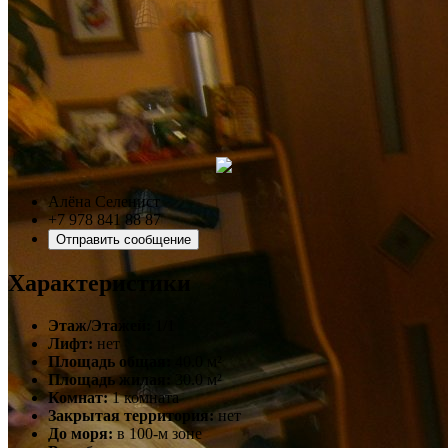
Алёна Селенист
+7 978 841 88 87
Отправить сообщение
Характеристики
Этаж/Этажей:
1/1
Лифт:
нет
Площадь общая:
40.0 м²
Площадь жилая:
30.0 м²
Комнат:
1 комната
Закрытая территория:
нет
До моря:
в 100-м зоне