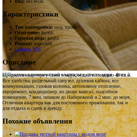
Вид:
без вида
Характеристики
Тип планировки:
инд. проект
Отопление:
котёл
Горячая вода:
котёл
Ремонт:
хороший
Скачать PDF
Описание
Продается квартира у самого моря, общей площадью 40 кв.м.
Все удобства, раздельный санузел, душевая кабина, все
коммуникации, газовая колонка, автономное отопление,
евроремонт, кондиционер, во дворе мангал, подсобное
помещение, 7 мин. пешком до Набережной и 2 мин. до моря.
Отличная квартира как для постоянного проживания, так и
для отдыха и сдачи в аренду.
Похожие объявления