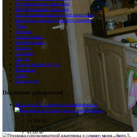
Двухкомнатные квартиры
Трехкомнатные квартиры
Четырехкомнатные и более квартиры
Квартиры индивидуального проекта
Дома
Участки
Новостройки
Коммерческие
Аренда
Элитная
Услуги
Юридические услуги
Контакты
О нас
Нотариусы
Последние добавления
Квартира в 2-х минутах от набережной
10
14 999 987
г. Ялта
41.00 м²