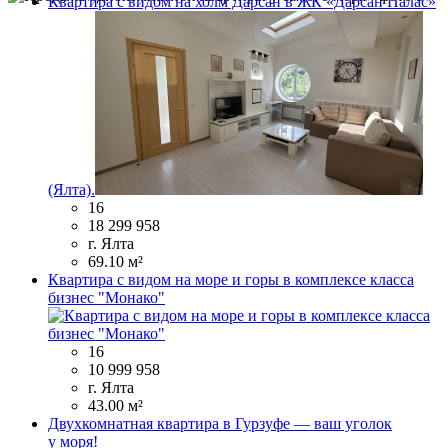
Квартира с видом на холм Дарсан в ЖК «Дарсан Палас»
(Ялта).
16
18 299 958
г. Ялта
69.10 м²
Квартира с видом на море и горы в комплексе класса
бизнес "Монако"
16
10 999 958
г. Ялта
43.00 м²
Двухкомнатная квартира в Гурзуфе — ваш уголок
у моря!