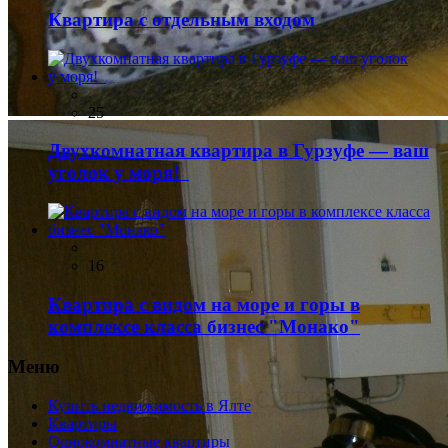
Квартира с отдельным входом
25
Двухкомнатная квартира в Гурзуфе — ваш
уголок у моря!
16
Квартира с видом на море и горы в
комплексе класса бизнес "Монако"
Меню
Купить недвижимость в Ялте
Квартиры
Однокомнатные квартиры