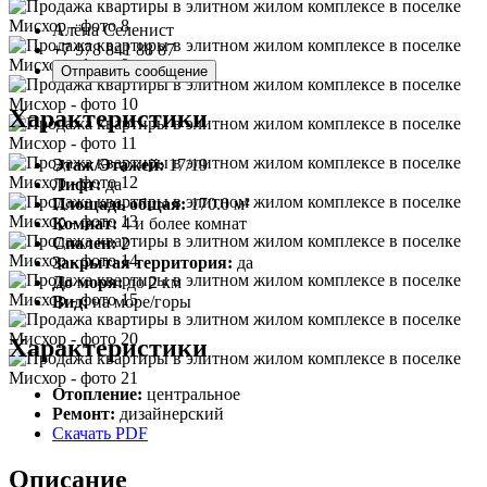
Алёна Селенист
+7 978 841 88 87
Отправить сообщение
Характеристики
Этаж/Этажей:
17/19
Лифт:
да
Площадь общая:
170.0 м²
Комнат:
4 и более комнат
Спален:
2
Закрытая территория:
да
До моря:
до 2 км
Вид:
на море/горы
Характеристики
Отопление:
центральное
Ремонт:
дизайнерский
Скачать PDF
Описание