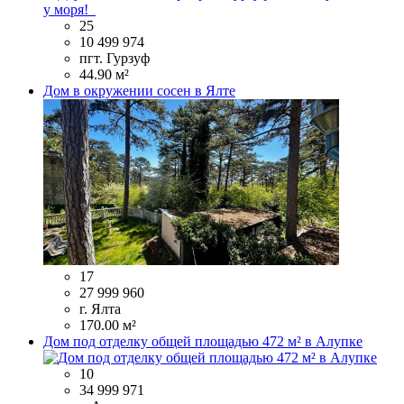
25
10 499 974
пгт. Гурзуф
44.90 м²
Дом в окружении сосен в Ялте
17
27 999 960
г. Ялта
170.00 м²
Дом под отделку общей площадью 472 м² в Алупке
10
34 999 971