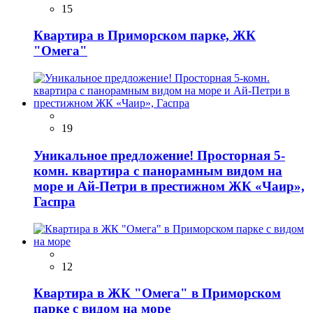
15
Квартира в Приморском парке, ЖК
"Омега"
19
Уникальное предложение! Просторная 5-
комн. квартира с панорамным видом на
море и Ай-Петри в престижном ЖК «Чаир»,
Гаспра
12
Квартира в ЖК "Омега" в Приморском
парке с видом на море