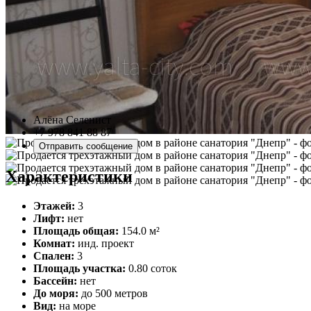
Алёна Селенист
+7 978 841 88 87
Отправить сообщение
Характеристики
Этажей:
3
Лифт:
нет
Площадь общая:
154.0 м²
Комнат:
инд. проект
Спален:
3
Площадь участка:
0.80 соток
Бассейн:
нет
До моря:
до 500 метров
Вид:
на море