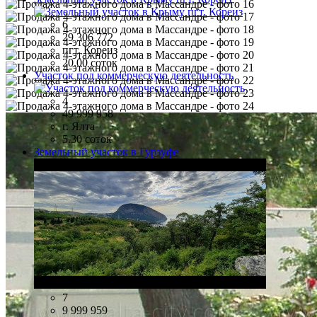
6
29 306 772
пгт. Кореиз
20.00 соток
Участок под коммерческую деятельность
4
49 999 958
г. Ялта
5.30 соток
Земельный участок в Гурзуфе
7
9 999 959