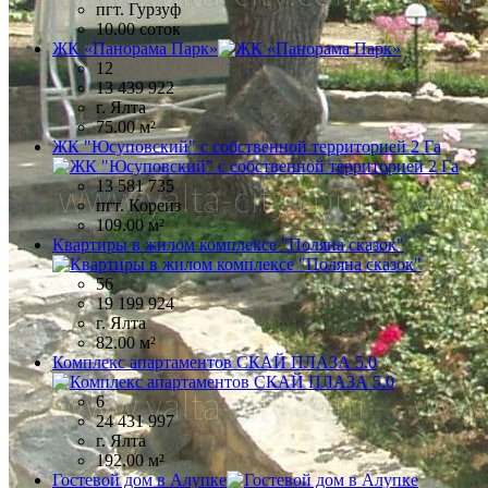
пгт. Гурзуф
10.00 соток
ЖК «Панорама Парк»
12
13 439 922
г. Ялта
75.00 м²
ЖК "Юсуповский" с собственной территорией 2 Га
13 581 735
пгт. Кореиз
109.00 м²
Квартиры в жилом комплексе "Поляна сказок"
56
19 199 924
г. Ялта
82.00 м²
Комплекс апартаментов СКАЙ ПЛАЗА 5.0
6
24 431 997
г. Ялта
192.00 м²
Гостевой дом в Алупке