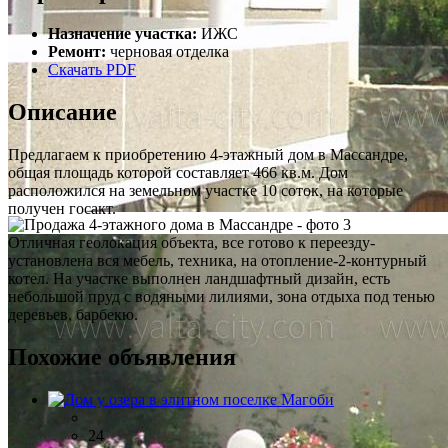
Назначение участка:
ИЖС
Ремонт:
черновая отделка
Скачать PDF
Описание
Предлагаем к приобретению 4-этажный дом в Массандре,
общая площадь которой составляет 466 кв.м. Дом
расположился на земельном участке 10 соток, на которые
получен госакт.
Отличная геолокация объекта, все готово к переезду-
установлена вся мебель, техника, на отопление-2-контурный
котел. На участке выполнен ландшафтный дизайн, есть
небольшой пруд с водяными лилиями, зона отдыха под тенью
деревьев, барбекю.
Похожие объявления
24