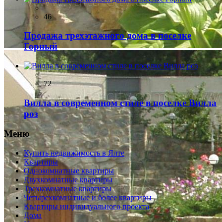
46
Продажа трехэтажного дома в поселке
Горный
72
Вилла в современном стиле в поселке Вилла
роз
Меню
Купить недвижимость в Ялте
Квартиры
Однокомнатные квартиры
Двухкомнатные квартиры
Трехкомнатные квартиры
Четырехкомнатные и более квартиры
Квартиры индивидуального проекта
Дома