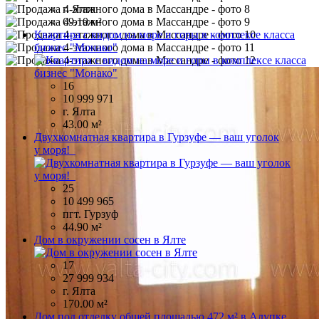
г. Ялта
69.10 м²
Квартира с видом на море и горы в комплексе класса
бизнес "Монако"
16
10 999 971
г. Ялта
43.00 м²
Двухкомнатная квартира в Гурзуфе — ваш уголок
у моря!
25
10 499 965
пгт. Гурзуф
44.90 м²
Дом в окружении сосен в Ялте
17
27 999 934
г. Ялта
170.00 м²
Дом под отделку общей площадью 472 м² в Алупке