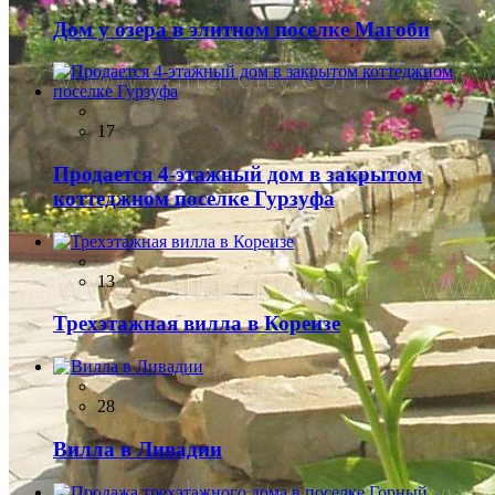
Дом у озера в элитном поселке Магоби
17
Продается 4-этажный дом в закрытом
коттеджном поселке Гурзуфа
13
Трехэтажная вилла в Кореизе
28
Вилла в Ливадии