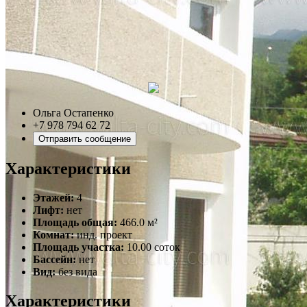
Ольга Остапенко
+7 978 794 62 72
Отправить сообщение
Характеристики
Этажей:
4
Лифт:
нет
Площадь общая:
466.0 м²
Комнат:
инд. проект
Площадь участка:
10.00 соток
Бассейн:
нет
Вид:
без вида
Характеристики