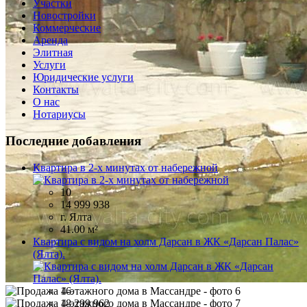
Участки
Новостройки
Коммерческие
Аренда
Элитная
Услуги
Юридические услуги
Контакты
О нас
Нотариусы
Последние добавления
Квартира в 2-х минутах от набережной
10
14 999 938
г. Ялта
41.00 м²
Квартира с видом на холм Дарсан в ЖК «Дарсан Палас»
(Ялта).
16
18 299 962