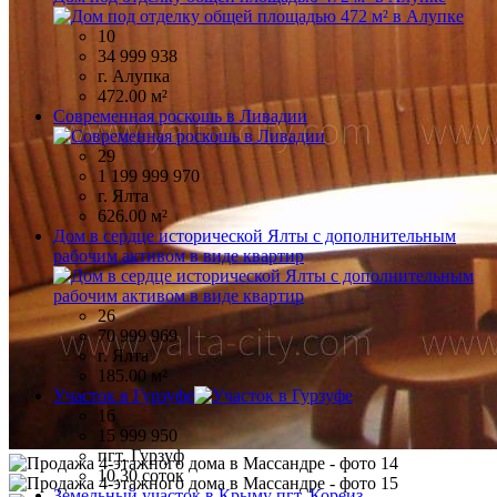
10
34 999 938
г. Алупка
472.00 м²
Современная роскошь в Ливадии
29
1 199 999 970
г. Ялта
626.00 м²
Дом в сердце исторической Ялты с дополнительным
рабочим активом в виде квартир
26
70 999 969
г. Ялта
185.00 м²
Участок в Гурзуфе
16
15 999 950
пгт. Гурзуф
10.30 соток
Земельный участок в Крыму пгт. Кореиз