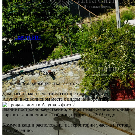
Год/квартал сдачи дома:
2019/4
Характеристики
Назначение участка:
ИЖС
Ремонт:
черновая отделка
Скачать PDF
Описание
Продажа дома в Алупке под отделку.
Общая площадь: 472 кв.м.
Площадь земльного участка: 7 соток.
Дом расположен в частном секторе недалеко от центра
Алупки в живописном месте с видом на море и город.
Здание построено качественно, монолитный железобетонный
каркас с заполнением газобетон, построен в 2019 году.
Коммуникации расположены на территории участка и готовы
к подведению.