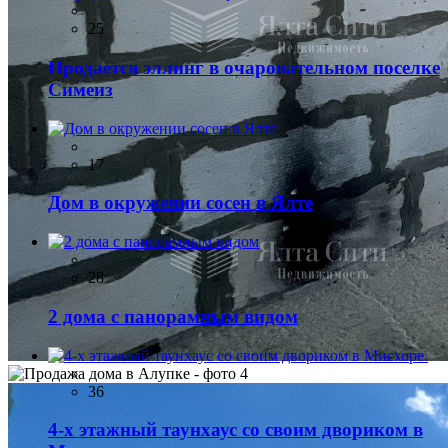
25
Продается эллинг в очаровательном поселке
Симеиз
17
Дом в окружении сосен в Ялте
28
2 дома с панорамным видом
36
4-х этажный таунхаус со своим двориком в