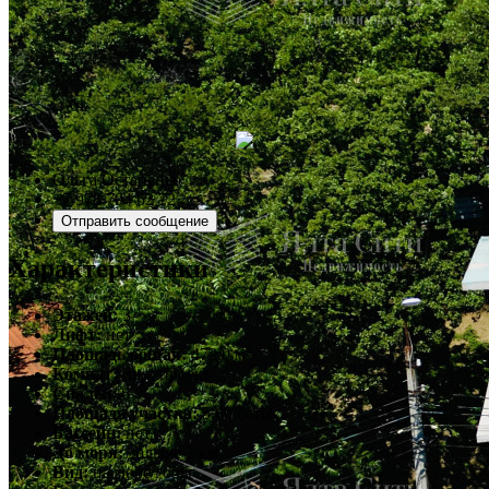
Ольга Остапенко
+7 978 794 62 72
Отправить сообщение
Характеристики
Этажей:
3
Лифт:
нет
Площадь общая:
472.0 м²
Комнат:
инд. проект
Спален:
6
Площадь участка:
5.00 соток
Бассейн:
нет
До моря:
дальше 2 км
Вид:
на море/горы