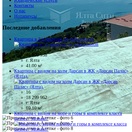
Юридические услуги
Контакты
О нас
Нотариусы
Последние добавления
Квартира в 2-х минутах от набережной
10
14 999 938
г. Ялта
41.00 м²
Квартира с видом на холм Дарсан в ЖК «Дарсан Палас»
(Ялта).
16
18 299 962
г. Ялта
69.10 м²
Квартира с видом на море и горы в комплексе класса
бизнес "Монако"