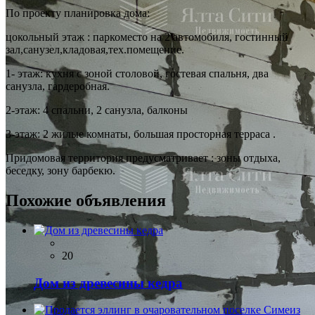
По проекту планировка дома:
цокольный этаж : паркоместо на 2 автомобиля, гостинный
зал,санузел,кладовая,тех.помещение.
1- этаж: кухня с зоной столовой, гостевая спальня, два
санузла, гардеробная.
2-этаж: 4 спальни, 2 санузла, балконы
3-этаж: 2 жилые комнаты, большая просторная терраса .
Придомовая территория предусматривает : зоны отдыха,
беседку, зону барбекю.
Похожие объявления
20
Дом из древесины кедра