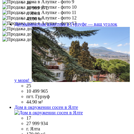
16
10 999 971
г. Ялта
43.00 м²
Двухкомнатная квартира в Гурзуфе — ваш уголок
у моря!
25
10 499 965
пгт. Гурзуф
44.90 м²
Дом в окружении сосен в Ялте
17
27 999 934
г. Ялта