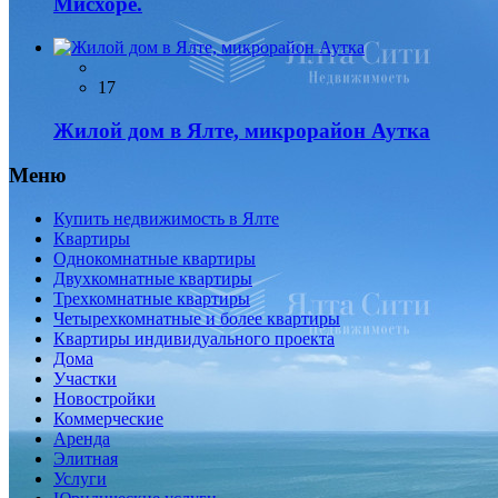
Мисхоре.
17
Жилой дом в Ялте, микрорайон Аутка
Меню
Купить недвижимость в Ялте
Квартиры
Однокомнатные квартиры
Двухкомнатные квартиры
Трехкомнатные квартиры
Четырехкомнатные и более квартиры
Квартиры индивидуального проекта
Дома
Участки
Новостройки
Коммерческие
Аренда
Элитная
Услуги