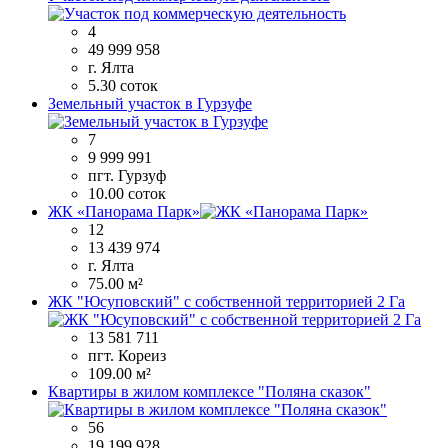
4
49 999 958
г. Ялта
5.30 соток
Земельный участок в Гурзуфе
7
9 999 991
пгт. Гурзуф
10.00 соток
ЖК «Панорама Парк»
12
13 439 974
г. Ялта
75.00 м²
ЖК "Юсуповский" с собственной территорией 2 Га
13 581 711
пгт. Кореиз
109.00 м²
Квартиры в жилом комплексе "Поляна сказок"
56
19 199 928