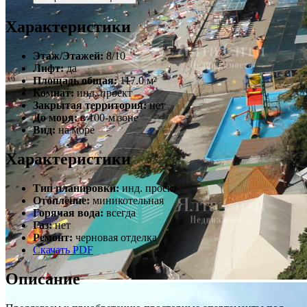
Характеристики
Этаж/Этажей:
8/10
Лифт:
да
Площадь общая:
117.0 м²
Комнат:
инд. проект
Закрытая территория:
нет
До моря:
в 100-м зоне
Вид:
на море
Характеристики
Тип планировки:
инд. проект
Отопление:
миникотельная
Горячая вода:
всегда
Газ:
нет
Ремонт:
черновая отделка
Скачать PDF
Описание