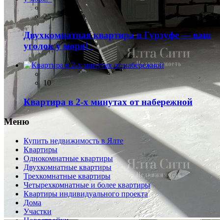
25
Двухкомнатная квартира в Гурзуфе — ваш
уголок у моря!
10
Квартира в 2-х минутах от набережной
Меню
Купить недвижимость в Ялте
Квартиры
Однокомнатные квартиры
Двухкомнатные квартиры
Трехкомнатные квартиры
Четырехкомнатные и более квартиры
Квартиры индивидуального проекта
Дома
Участки