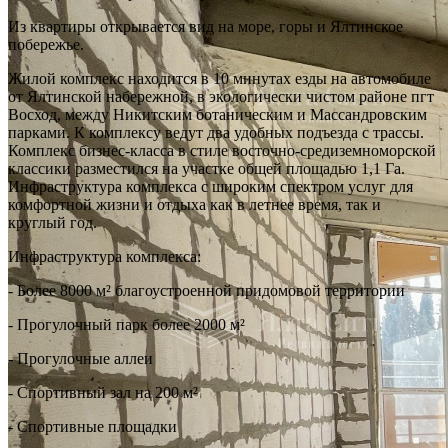
Из квартиры открывается вид на море, горы и Ялтинское
побережье.
Жилой комплекс находится в 10 минутах езды на автомобиле
от Ялтинской набережной, в экологически чистом районе пгт
Восход, между Никитским ботаническим и Массандровским
парками. К комплексу ведут два удобных подъезда с трассы.
Комплекс бизнес-класса в стиле восточно-средиземноморской
классики разместился на участке общей площадью 1,1 Га.
Инфраструктура комплекса с широким спектром услуг для
комфортной жизни и отдыха как в летнее время, так и
круглый год.
Инфраструктура комплекса:
- Более 8000 м² благоустроенной придомовой территории
- Прогулочный парк более 2000 м²
- Прогулочные аллеи
- Спортивный зал на 200 м²
- Спортивные площадки