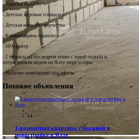
- Крытый бассейн
- Детские игровые площадки
- Детская комната творчества
- Кабинет врача-терапевта
- SPA-центр
- 2 террасы на последнем этаже с зоной отдыха и
потрясающим видом на Ялту, море и горы
- Наличие помещений под офисы
Похожие объявления
14
1-комнатная квартира с лоджией в
новостройке в Ялте