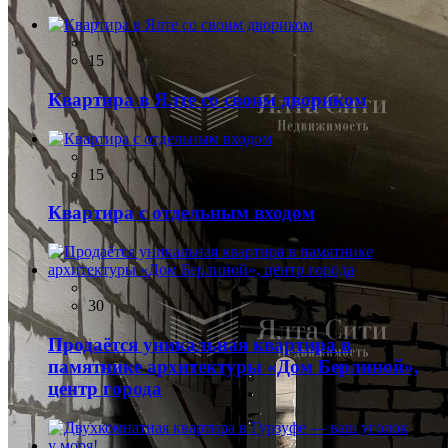
15
Квартира в Ялте со своим двориком
15
Квартира с отдельным входом
30
Продаётся уникальная квартира в
памятнике архитектуры «Дом Берлиной»,
центр города