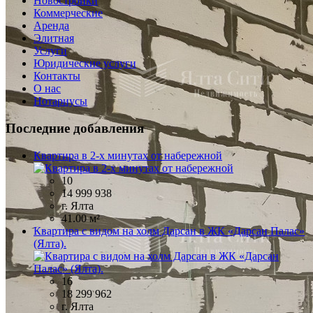
Новостройки
Коммерческие
Аренда
Элитная
Услуги
Юридические услуги
Контакты
О нас
Нотариусы
Последние добавления
Квартира в 2-х минутах от набережной
10
14 999 938
г. Ялта
41.00 м²
Квартира с видом на холм Дарсан в ЖК «Дарсан Палас»
(Ялта).
16
18 299 962
г. Ялта