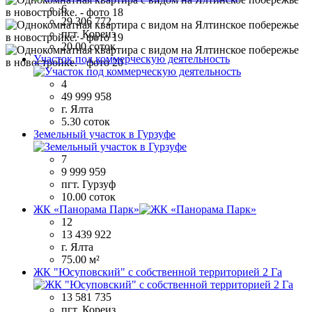
6
29 306 772
пгт. Кореиз
20.00 соток
Участок под коммерческую деятельность
4
49 999 958
г. Ялта
5.30 соток
Земельный участок в Гурзуфе
7
9 999 959
пгт. Гурзуф
10.00 соток
ЖК «Панорама Парк»
12
13 439 922
г. Ялта
75.00 м²
ЖК "Юсуповский" с собственной территорией 2 Га
13 581 735
пгт. Кореиз