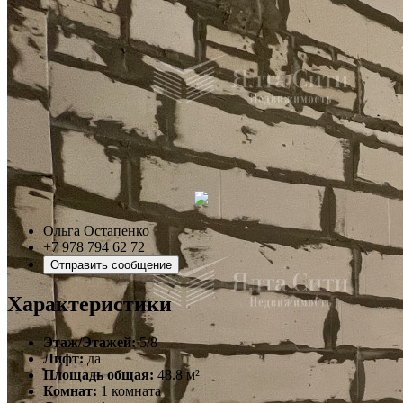
Ольга Остапенко
+7 978 794 62 72
Отправить сообщение
Характеристики
Этаж/Этажей:
5/8
Лифт:
да
Площадь общая:
48.8 м²
Комнат:
1 комната