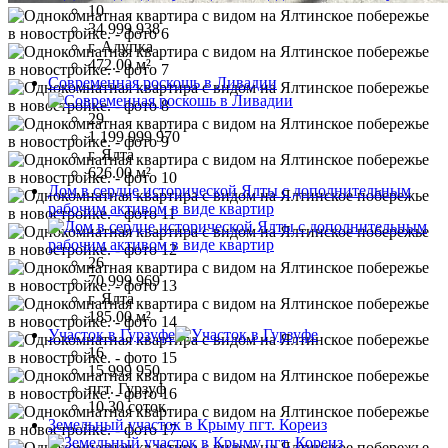
10
34 999 938
г. Алупка
472.00 м²
Современная роскошь в Ливадии
29
1 199 999 970
г. Ялта
626.00 м²
Дом в сердце исторической Ялты с дополнительным
рабочим активом в виде квартир
26
70 999 969
г. Ялта
185.00 м²
Участок в Гурзуфе
16
15 999 950
пгт. Гурзуф
10.30 соток
Земельный участок в Крыму пгт. Кореиз