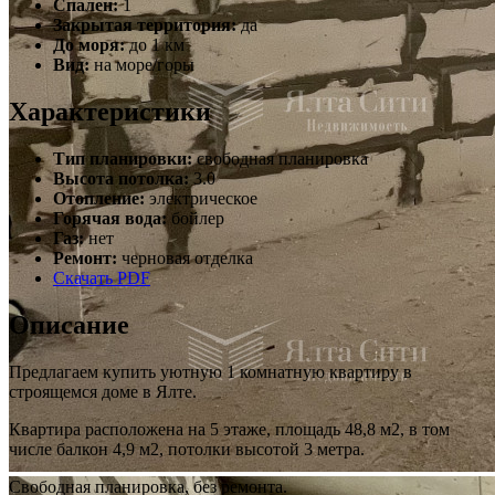
Спален:
1
Закрытая территория:
да
До моря:
до 1 км
Вид:
на море/горы
Характеристики
Тип планировки:
свободная планировка
Высота потолка:
3.0
Отопление:
электрическое
Горячая вода:
бойлер
Газ:
нет
Ремонт:
черновая отделка
Скачать PDF
Описание
Предлагаем купить уютную 1 комнатную квартиру в
строящемся доме в Ялте.
Квартира расположена на 5 этаже, площадь 48,8 м2, в том
числе балкон 4,9 м2, потолки высотой 3 метра.
Свободная планировка, без ремонта.