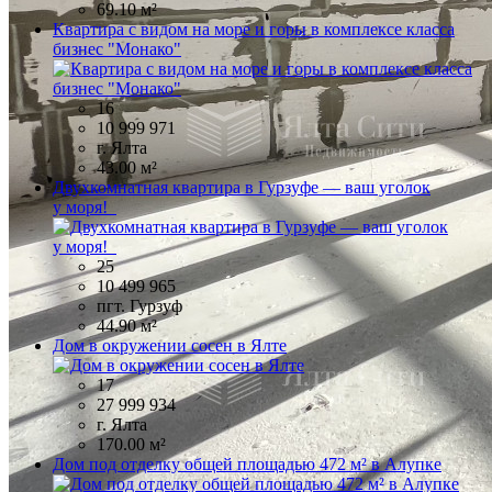
69.10 м²
Квартира с видом на море и горы в комплексе класса
бизнес "Монако"
16
10 999 971
г. Ялта
43.00 м²
Двухкомнатная квартира в Гурзуфе — ваш уголок
у моря!
25
10 499 965
пгт. Гурзуф
44.90 м²
Дом в окружении сосен в Ялте
17
27 999 934
г. Ялта
170.00 м²
Дом под отделку общей площадью 472 м² в Алупке