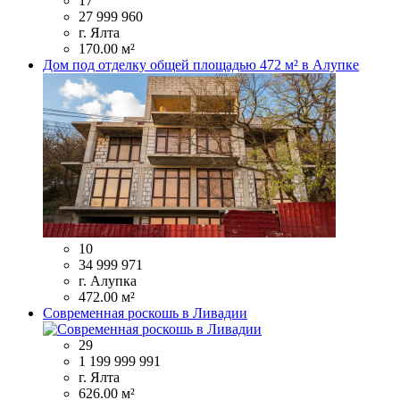
17
27 999 960
г. Ялта
170.00 м²
Дом под отделку общей площадью 472 м² в Алупке
10
34 999 971
г. Алупка
472.00 м²
Современная роскошь в Ливадии
29
1 199 999 991
г. Ялта
626.00 м²