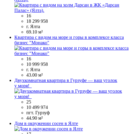
16
18 299 958
г. Ялта
69.10 м²
Квартира с видом на море и горы в комплексе класса
бизнес "Монако"
16
10 999 958
г. Ялта
43.00 м²
Двухкомнатная квартира в Гурзуфе — ваш уголок
у моря!
25
10 499 974
пгт. Гурзуф
44.90 м²
Дом в окружении сосен в Ялте