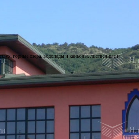
здух, горные озера, водопады и каньоны, лиственные и