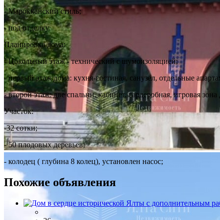
- Марокканский стиль;
- под отделку.
Планировка дома:
- Цокольный этаж - технический с шумоизоляцией;
- первый этаж дома: кухня-гостиная, санузел, отдельные апарт
- второй этаж: две спальни, кабинет, гардеробная, игровая зона 
Участок:
-32 сотки;
- 50 плодовых деревьев;
- колодец ( глубина 8 колец), установлен насос;
Похожие объявления