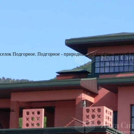
селок Подгорное. Подгорное - природные ландшафты, свежий во
акушняк;