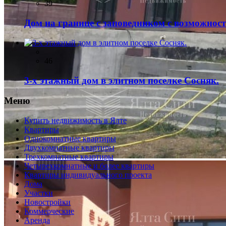
39
Дом на границе с заповедником с возможно
46
3-х этажный дом в элитном поселке Сосняк.
Меню
Купить недвижимость в Ялте
Квартиры
Однокомнатные квартиры
Двухкомнатные квартиры
Трехкомнатные квартиры
Четырехкомнатные и более квартиры
Квартиры индивидуального проекта
Дома
Участки
Новостройки
Коммерческие
Аренда