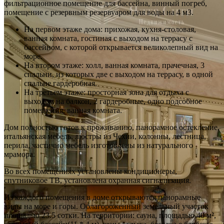
фильтрационное помещение для бассейна, винный погреб,
помещение с резервным резервуаром для воды на 4 м3.
На первом этаже дома: прихожая, кухня-столовая,
ванная комната, гостиная с выходом на террасу с
бассейном, с которой открывается великолепный вид на
море.
На втором этаже: холл, ванная комната, прачечная, 3
спальни, из которых две с выходом на террасу, в одной
спальне гардеробная.
На третьем этаже: просторная зона для отдыха с
выходом на балкон, 2 гардеробные, одно подсобное
помещения, ванная комната.
Дом полностью готов к проживанию, панорамное остекление,
итальянская мебель, люстры из Чехии, колонны, лестница,
перила, частично мебель изготовлены из натурального
мрамора.
Во всех помещениях установлены кондиционеры,
спутниковое ТВ, установлена охранная сигнализация.
Из каждого помещения в доме открываются панорамные
виды на море и горы. Облагороженный земельный участок
площадью 23.5 сотки. На территории: сауна, площадью 40 м²,