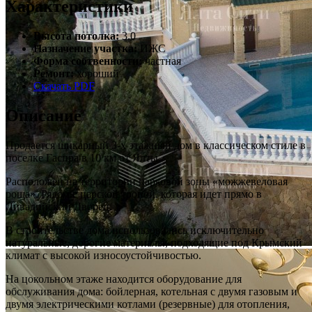
Характеристики
Высота потолка:
3.0
Назначение участка:
ИЖС
Форма собтвенности:
частная
Ремонт:
хороший
Скачать PDF
Описание
Продается шикарный 3-х этажный дом в классическом стиле в
поселке Гаспра в 10 км от Ялты.
Расположен на территории парковой зоны «можжевеловая
роща». Рядом с царской тропой, которая идет прямо в
Ливадийский Дворец.
В строительстве дома использовались исключительно
натуральные, дорогие материалы, подходящие под Крымский
климат с высокой износоустойчивостью.
На цокольном этаже находится оборудование для
обслуживания дома: бойлерная, котельная с двумя газовым и
двумя электрическими котлами (резервные) для отопления,