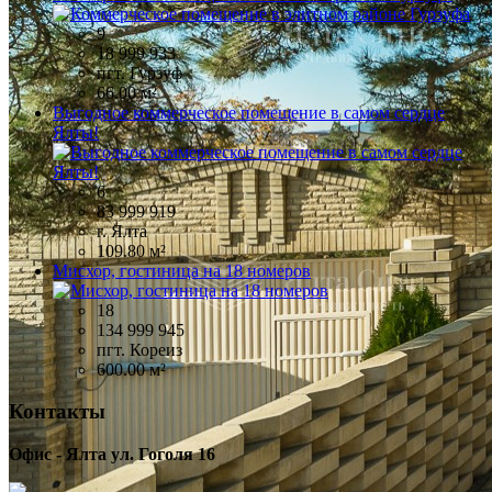
9
18 999 933
пгт. Гурзуф
66.00 м²
Выгодное коммерческое помещение в самом сердце
Ялты!
6
83 999 919
г. Ялта
109.80 м²
Мисхор, гостиница на 18 номеров
18
134 999 945
пгт. Кореиз
600.00 м²
Контакты
Офис - Ялта ул. Гоголя 16