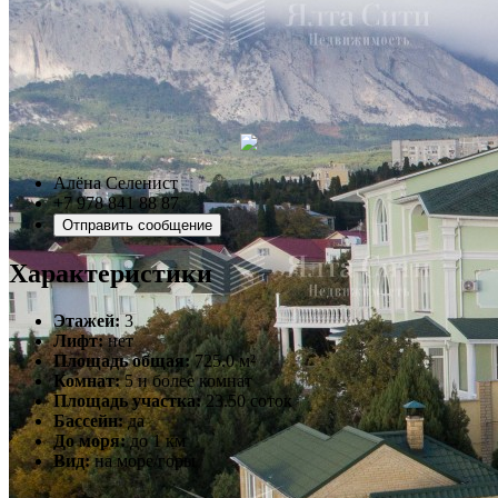
Алёна Селенист
+7 978 841 88 87
Отправить сообщение
Характеристики
Этажей:
3
Лифт:
нет
Площадь общая:
725.0 м²
Комнат:
5 и более комнат
Площадь участка:
23.50 соток
Бассейн:
да
До моря:
до 1 км
Вид:
на море/горы