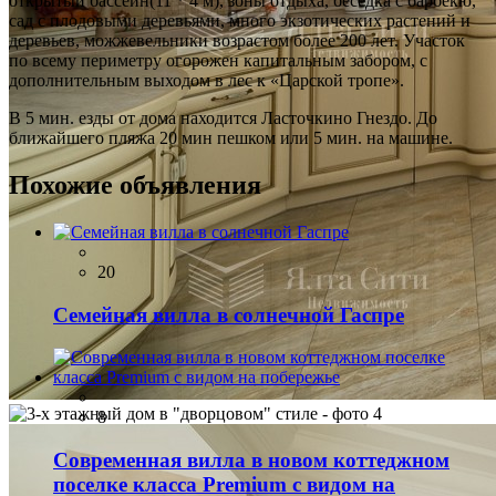
открытый бассейн(11 * 4 м), зоны отдыха, беседка с барбекю,
сад с плодовыми деревьями, много экзотических растений и
деревьев, можжевельники возрастом более 200 лет. Участок
по всему периметру огорожен капитальным забором, с
дополнительным выходом в лес к «Царской тропе».
В 5 мин. езды от дома находится Ласточкино Гнездо. До
ближайшего пляжа 20 мин пешком или 5 мин. на машине.
Похожие объявления
20
Семейная вилла в солнечной Гаспре
8
Современная вилла в новом коттеджном
поселке класса Premium с видом на