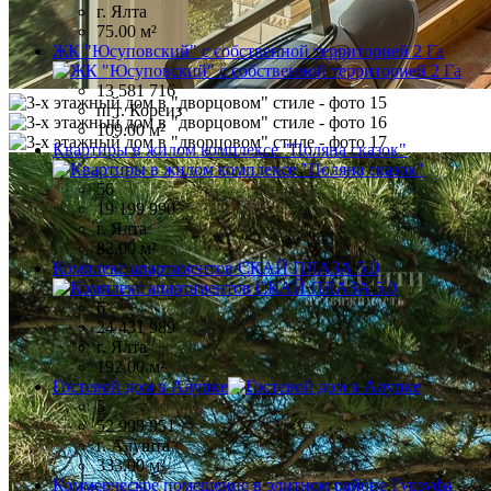
г. Ялта
75.00 м²
ЖК "Юсуповский" с собственной территорией 2 Га
13 581 716
пгт. Кореиз
109.00 м²
Квартиры в жилом комплексе "Поляна сказок"
56
19 199 990
г. Ялта
82.00 м²
Комплекс апартаментов СКАЙ ПЛАЗА 5.0
6
24 431 989
г. Ялта
192.00 м²
Гостевой дом в Алупке
5
52 999 951
г. Алушта
333.00 м²
Коммерческое помещение в элитном районе Гурзуфа