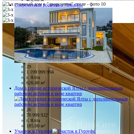
Современная роскошь в Ливадии
29
1 199 999 994
г. Ялта
626.00 м²
Дом в сердце исторической Ялты с дополнительным
рабочим активом в виде квартир
26
70 999 922
г. Ялта
185.00 м²
Участок в Гурзуфе