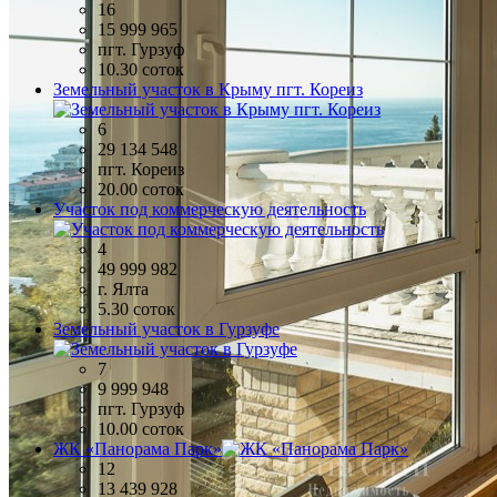
16
15 999 965
пгт. Гурзуф
10.30 соток
Земельный участок в Крыму пгт. Кореиз
6
29 134 548
пгт. Кореиз
20.00 соток
Участок под коммерческую деятельность
4
49 999 982
г. Ялта
5.30 соток
Земельный участок в Гурзуфе
7
9 999 948
пгт. Гурзуф
10.00 соток
ЖК «Панорама Парк»
12
13 439 928