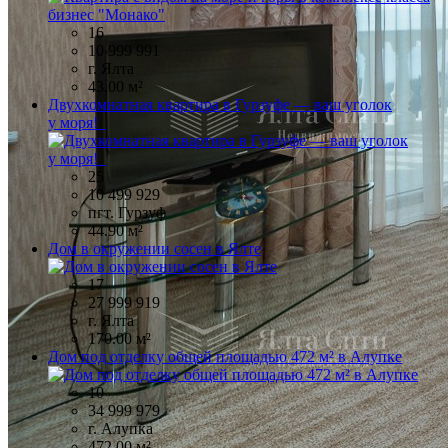
16
10 999 991
г. Ялта
43.00 м²
Двухкомнатная квартира в Гурзуфе — ваш уголок
у моря!
25
10 499 929
пгт. Гурзуф
44.90 м²
Дом в окружении сосен в Ялте
17
27 999 919
г. Ялта
170.00 м²
Дом под отделку общей площадью 472 м² в Алупке
10
34 999 979
г. Алупка
472.00 м²