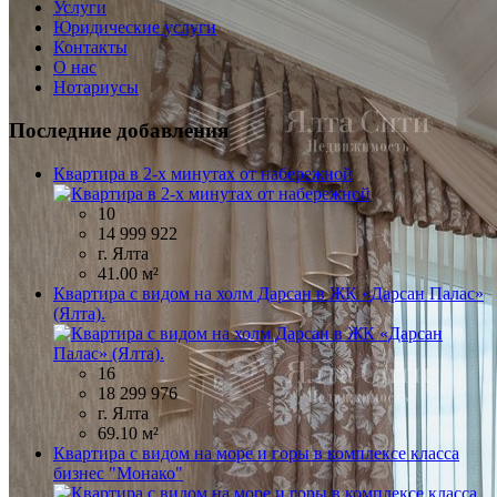
Услуги
Юридические услуги
Контакты
О нас
Нотариусы
Последние добавления
Квартира в 2-х минутах от набережной
10
14 999 922
г. Ялта
41.00 м²
Квартира с видом на холм Дарсан в ЖК «Дарсан Палас»
(Ялта).
16
18 299 976
г. Ялта
69.10 м²
Квартира с видом на море и горы в комплексе класса
бизнес "Монако"