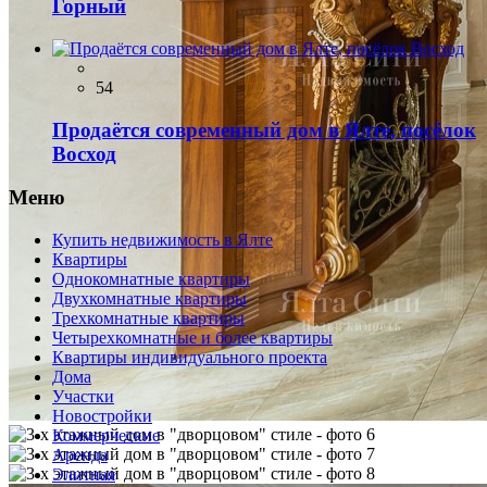
Горный
54
Продаётся современный дом в Ялте, посёлок
Восход
Меню
Купить недвижимость в Ялте
Квартиры
Однокомнатные квартиры
Двухкомнатные квартиры
Трехкомнатные квартиры
Четырехкомнатные и более квартиры
Квартиры индивидуального проекта
Дома
Участки
Новостройки
Коммерческие
Аренда
Элитная