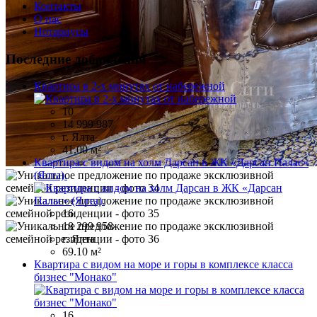
Контакты
О нас
Нотариусы
Последние добавления
Квартира в 2-х минутах от набережной
10
14 999 987
г. Ялта
41.00 м²
Квартира с видом на холм Дарсан в ЖК «Дарсан Палас»
(Ялта).
16
18 299 958
г. Ялта
69.10 м²
Квартира с видом на море и горы в комплексе класса
бизнес "Монако"
16