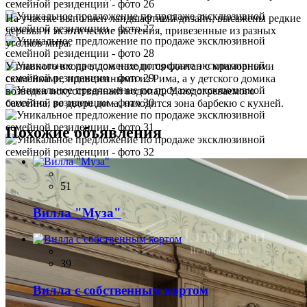
На участке выполнен ландшафтный дизайн, высажены редкие
деревья и экзотические растения, привезенные из разных
уголков мира.
У главного входа в дом находится фонтан с мраморными
скамейками, привезенными из Рима, а у детского домика
возведен искусственный водопад. У подогреваемого
бассейна, во дворе дома, находится зона барбекю с кухней.
Похожие объявления
51
Вилла "Муза"
39
Вилла с собственным кортом