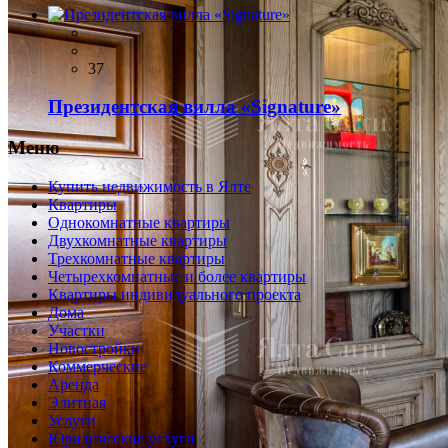
37
Президентская вилла «Signature»
Меню
Купить недвижимость в Ялте
Квартиры
Однокомнатные квартиры
Двухкомнатные квартиры
Трехкомнатные квартиры
Четырехкомнатные и более квартиры
Квартиры индивидуального проекта
Дома
Участки
Новостройки
Коммерческие
Аренда
Элитная
Услуги
Юридические услуги