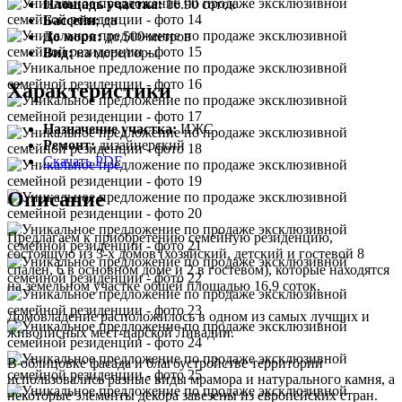
Площадь участка:
16.90 соток
Бассейн:
да
До моря:
до 500 метров
Вид:
на море/горы
Характеристики
Назначение участка:
ИЖС
Ремонт:
дизайнерский
Скачать PDF
Описание
Предлагаем к приобретению семейную резиденцию,
состоящую из 3-х домов (хозяйский, детский и гостевой 8
спален, 6 в основном доме и 2 в гостевом), которые находятся
на земельном участке общей площадью 16,9 соток.
Домовладение расположилось в одном из самых лучших и
живописных мест-царской Ливадии.
В облицовке фасада и благоустройстве территории
использовались разные виды мрамора и натурального камня, а
некоторые элементы декора завезены из европейских стран.