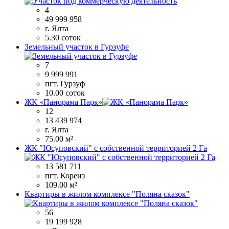
4
49 999 958
г. Ялта
5.30 соток
Земельный участок в Гурзуфе
7
9 999 991
пгт. Гурзуф
10.00 соток
ЖК «Панорама Парк»
12
13 439 974
г. Ялта
75.00 м²
ЖК "Юсуповский" с собственной территорией 2 Га
13 581 711
пгт. Кореиз
109.00 м²
Квартиры в жилом комплексе "Поляна сказок"
56
19 199 928