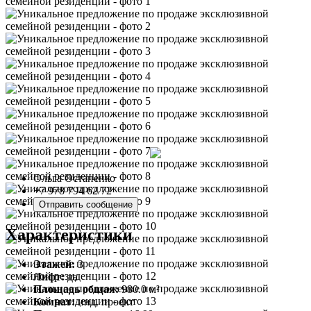
Ольга Остапенко
+7 978 794 62 72
Отправить сообщение
Характеристики
Этажей:
3
Лифт:
да
Площадь общая:
980.0 м²
Комнат:
инд. проект