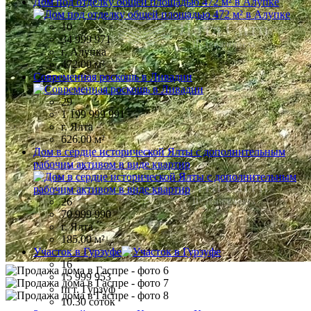
Дом под отделку общей площадью 472 м² в Алупке
10
34 999 971
г. Алупка
472.00 м²
Современная роскошь в Ливадии
29
1 199 999 991
г. Ялта
626.00 м²
Дом в сердце исторической Ялты с дополнительным
рабочим активом в виде квартир
26
70 999 990
г. Ялта
185.00 м²
Участок в Гурзуфе
16
15 999 953
пгт. Гурзуф
10.30 соток