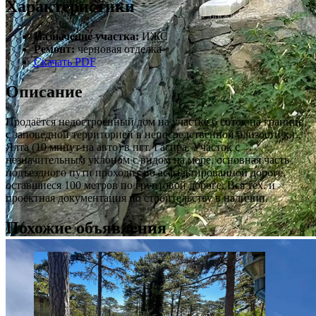
Характеристики
Назначение участка:
ИЖС
Ремонт:
черновая отделка
Скачать PDF
Описание
Продаётся недостроенный дом на участке 6 соток на границе
с заповедной территорией в непосредственной близости к г.
Ялта (10 минут на авто) в пгт. Гаспра. Участок с
незначительным уклоном с видом на море, основная часть
подъездного пути проходит по асфальтированной дороге,
оставшиеся 100 метров по грунтовой дороге. Вся тех. и
проектная документация по строительству в наличии.
Похожие объявления