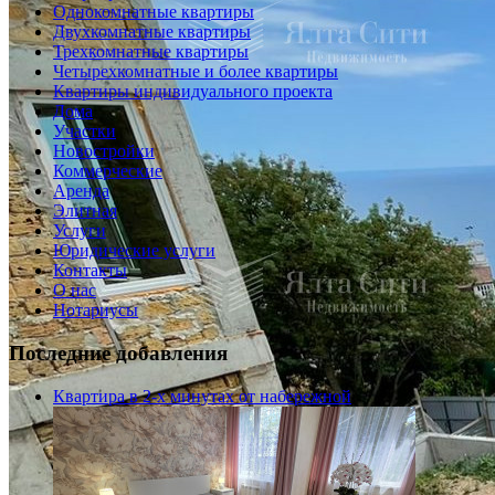
Однокомнатные квартиры
Двухкомнатные квартиры
Трехкомнатные квартиры
Четырехкомнатные и более квартиры
Квартиры индивидуального проекта
Дома
Участки
Новостройки
Коммерческие
Аренда
Элитная
Услуги
Юридические услуги
Контакты
О нас
Нотариусы
Последние добавления
Квартира в 2-х минутах от набережной