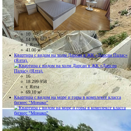
10
14 999 987
г. Ялта
41.00 м²
Квартира с видом на холм Дарсан в ЖК «Дарсан Палас»
(Ялта).
16
18 299 958
г. Ялта
69.10 м²
Квартира с видом на море и горы в комплексе класса
бизнес "Монако"
16
10 999 958
г. Ялта