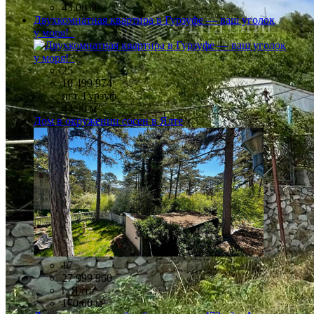
43.00 м²
Двухкомнатная квартира в Гурзуфе — ваш уголок
у моря!
25
10 499 974
пгт. Гурзуф
44.90 м²
Дом в окружении сосен в Ялте
17
27 999 960
г. Ялта
170.00 м²