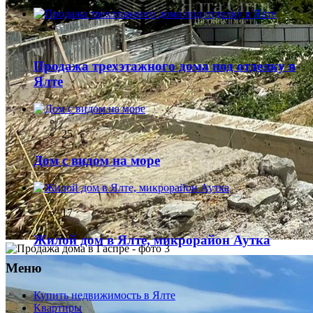
5
Продажа трехэтажного дома под отделку в
Ялте
25
Дом с видом на море
17
Жилой дом в Ялте, микрорайон Аутка
Меню
Купить недвижимость в Ялте
Квартиры