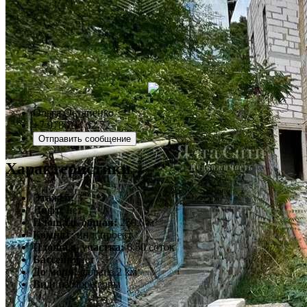
Ольга Остапенко
+7 978 794 62 72
Отправить сообщение
Характеристики
Этажей:
3
Лифт:
нет
Площадь общая:
250.0 м²
Комнат:
инд. проект
Площадь участка:
6.50 соток
Бассейн:
нет
До моря:
дальше 2 км
Вид:
на море/горы