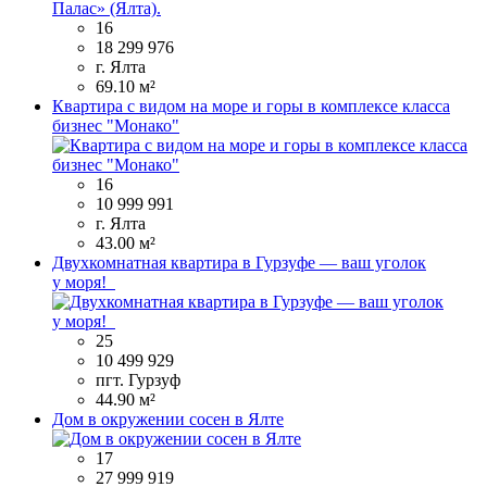
16
18 299 976
г. Ялта
69.10 м²
Квартира с видом на море и горы в комплексе класса
бизнес "Монако"
16
10 999 991
г. Ялта
43.00 м²
Двухкомнатная квартира в Гурзуфе — ваш уголок
у моря!
25
10 499 929
пгт. Гурзуф
44.90 м²
Дом в окружении сосен в Ялте
17
27 999 919