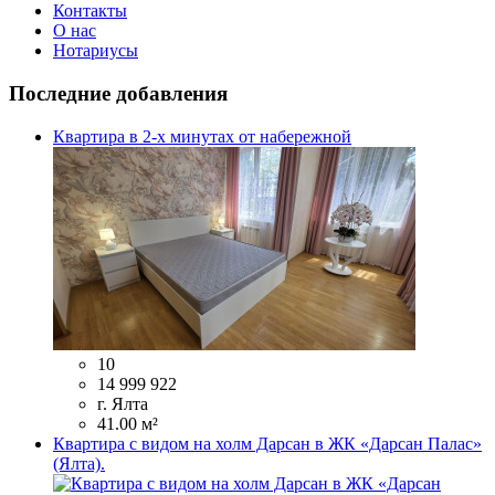
Контакты
О нас
Нотариусы
Последние добавления
Квартира в 2-х минутах от набережной
10
14 999 922
г. Ялта
41.00 м²
Квартира с видом на холм Дарсан в ЖК «Дарсан Палас»
(Ялта).