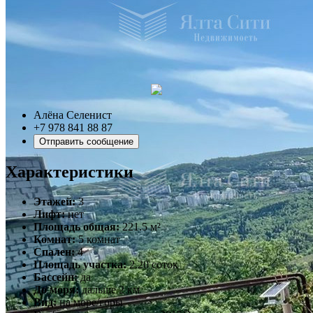
Алёна Селенист
+7 978 841 88 87
Отправить сообщение
Характеристики
Этажей:
3
Лифт:
нет
Площадь общая:
221.5 м²
Комнат:
5 комнат
Спален:
4
Площадь участка:
2.20 соток
Бассейн:
да
До моря:
дальше 2 км
Вид:
на море/горы