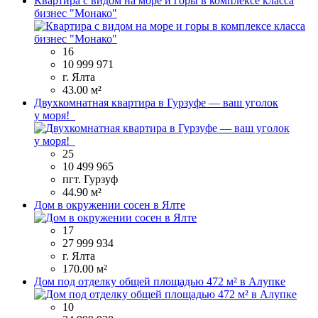
Квартира с видом на море и горы в комплексе класса
бизнес "Монако"
16
10 999 971
г. Ялта
43.00 м²
Двухкомнатная квартира в Гурзуфе — ваш уголок
у моря!
25
10 499 965
пгт. Гурзуф
44.90 м²
Дом в окружении сосен в Ялте
17
27 999 934
г. Ялта
170.00 м²
Дом под отделку общей площадью 472 м² в Алупке
10