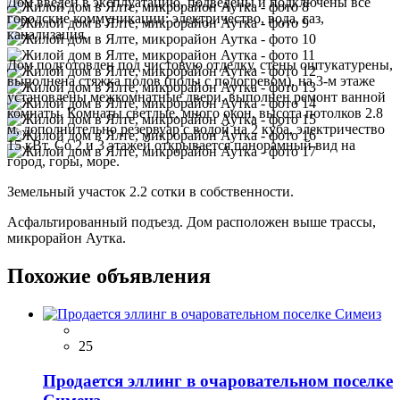
Дом введен в эксплуатацию, подведены и подключены все
городские коммуникации: электричество, вода, газ,
канализация.
Дом подготовлен под чистовую отделку, стены оштукатурены,
выполнена стяжка полов (полы с подогревом), на 3-м этаже
установлены межкомнатные двери, выполнен ремонт ванной
комнаты. Комнаты светлые, много окон, высота потолков 2.8
м, дополнительно резервуар с водой на 2 куба, электричество
15 кВт. Со 2 и 3 этажей открывается панорамный вид на
город, горы, море.
Земельный участок 2.2 сотки в собственности.
Асфальтированный подъезд. Дом расположен выше трассы,
микрорайон Аутка.
Похожие объявления
25
Продается эллинг в очаровательном поселке