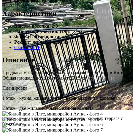
Год/квартал сдачи дома:
2015/2
Характеристики
Высота потолка:
2.8
Назначение участка:
ИЖС
Форма собтвенности:
частная
Ремонт:
черновая отделка
Скачать PDF
Описание
Предлагаем к приобретению 3-х этажны жилой дом в Ялте.
Общая площадь дома составляет 221.5 кв.м.
Планировка:
1 этаж - кухня, жилая комната, входная группа, котельная
2 этаж - две жилые комнаты, ванная комната
3 этаж – жилая комната, ванная комната, большая терраса с
бассейном