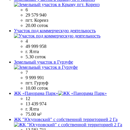
6
29 579 940
пгт. Кореиз
20.00 соток
Участок под коммерческую деятельность
4
49 999 958
г. Ялта
5.30 соток
Земельный участок в Гурзуфе
7
9 999 991
пгт. Гурзуф
10.00 соток
ЖК «Панорама Парк»
12
13 439 974
г. Ялта
75.00 м²
ЖК "Юсуповский" с собственной территорией 2 Га
13 581 711