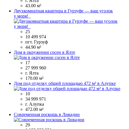
г. Ялта
43.00 м²
Двухкомнатная квартира в Гурзуфе — ваш уголок
у моря!
25
10 499 974
пгт. Гурзуф
44.90 м²
Дом в окружении сосен в Ялте
17
27 999 960
г. Ялта
170.00 м²
Дом под отделку общей площадью 472 м² в Алупке
10
34 999 971
г. Алупка
472.00 м²
Современная роскошь в Ливадии
29