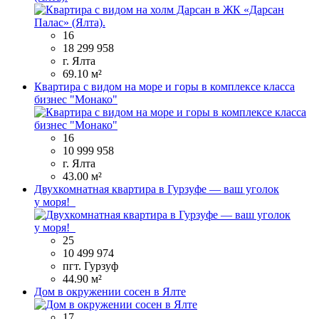
16
18 299 958
г. Ялта
69.10 м²
Квартира с видом на море и горы в комплексе класса
бизнес "Монако"
16
10 999 958
г. Ялта
43.00 м²
Двухкомнатная квартира в Гурзуфе — ваш уголок
у моря!
25
10 499 974
пгт. Гурзуф
44.90 м²
Дом в окружении сосен в Ялте
17