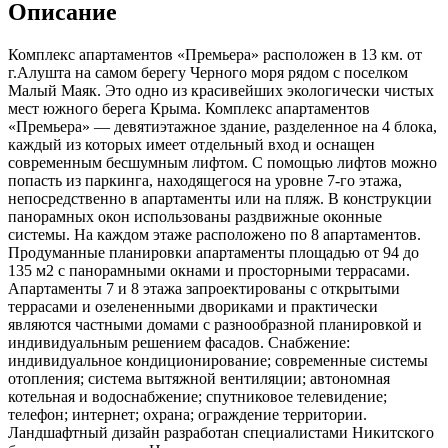
Описание
Комплекс апартаментов «Премьера» расположен в 13 км. от
г.Алушта на самом берегу Черного моря рядом с поселком
Малый Маяк. Это одно из красивейших экологически чистых
мест южного берега Крыма. Комплекс апартаментов
«Премьера» — девятиэтажное здание, разделенное на 4 блока,
каждый из которых имеет отдельный вход и оснащен
современным бесшумным лифтом. С помощью лифтов можно
попасть из паркинга, находящегося на уровне 7-го этажа,
непосредственно в апартаменты или на пляж. В конструкции
панорамных окон использованы раздвижные оконные
системы. На каждом этаже расположено по 8 апартаментов.
Продуманные планировки апартаменты площадью от 94 до
135 м2 с панорамными окнами и просторными террасами.
Апартаменты 7 и 8 этажа запроектированы с открытыми
террасами и озелененными двориками и практически
являются частными домами с разнообразной планировкой и
индивидуальным решением фасадов. Снабжение:
индивидуальное кондиционирование; современные системы
отопления; система вытяжной вентиляции; автономная
котельная и водоснабжение; спутниковое телевидение;
телефон; интернет; охрана; ограждение территории.
Ландшафтный дизайн разработан специалистами Никитского