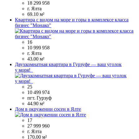
18 299 958
г. Ялта
69.10 м²
Квартира с видом на море и горы в комплексе класса
бизнес "Монако"
16
10 999 958
г. Ялта
43.00 м²
Двухкомнатная квартира в Гурзуфе — ваш уголок
у моря!
25
10 499 974
пгт. Гурзуф
44.90 м²
Дом в окружении сосен в Ялте
17
27 999 960
г. Ялта
170.00 м²