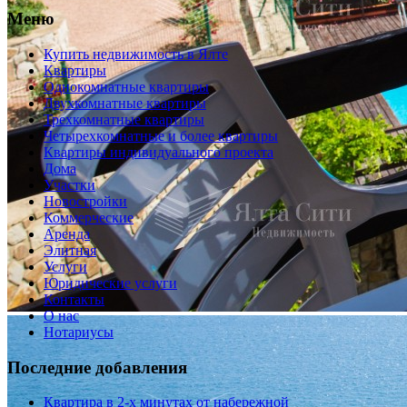
Меню
Купить недвижимость в Ялте
Квартиры
Однокомнатные квартиры
Двухкомнатные квартиры
Трехкомнатные квартиры
Четырехкомнатные и более квартиры
Квартиры индивидуального проекта
Дома
Участки
Новостройки
Коммерческие
Аренда
Элитная
Услуги
Юридические услуги
Контакты
О нас
Нотариусы
Последние добавления
Квартира в 2-х минутах от набережной