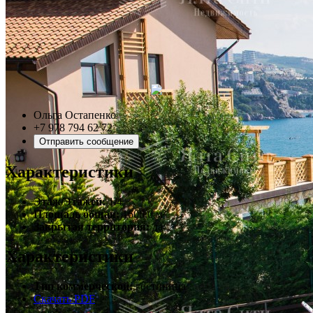
Ольга Остапенко
+7 978 794 62 72
Отправить сообщение
Характеристики
Этаж/Этажей:
1/4
Площадь общая:
1600.0 м²
Закрытая территория:
да
Характеристики
Тип коммерческой:
гостиница
Скачать PDF