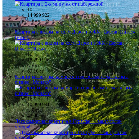
10
14 999 922
г. Ялта
41.00 м²
Квартира с видом на холм Дарсан в ЖК «Дарсан Палас»
(Ялта).
16
18 299 976
г. Ялта
69.10 м²
Квартира с видом на море и горы в комплексе класса
бизнес "Монако"
16
10 999 991
г. Ялта
43.00 м²
Двухкомнатная квартира в Гурзуфе — ваш уголок
у моря!