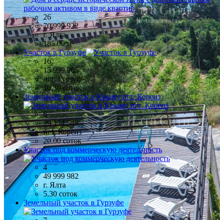
26
70 999 922
г. Ялта
185.00 м²
Участок в Гурзуфе
16
15 999 965
пгт. Гурзуф
10.30 соток
Земельный участок в Крыму пгт. Кореиз
6
29 134 548
пгт. Кореиз
20.00 соток
Участок под коммерческую деятельность
4
49 999 982
г. Ялта
5.30 соток
Земельный участок в Гурзуфе