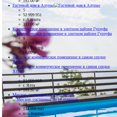
192.00 м²
Гостевой дом в Алупке
5
52 999 951
г. Алушта
333.00 м²
Коммерческое помещение в элитном районе Гурзуфа
9
18 999 933
пгт. Гурзуф
66.00 м²
Выгодное коммерческое помещение в самом сердце
Ялты!
6
83 999 919
г. Ялта
109.80 м²
Мисхор, гостиница на 18 номеров
18
134 999 945
пгт. Кореиз