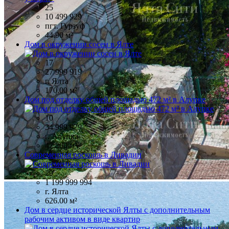
25
10 499 929
пгт. Гурзуф
44.90 м²
Дом в окружении сосен в Ялте
17
27 999 919
г. Ялта
170.00 м²
Дом под отделку общей площадью 472 м² в Алупке
10
34 999 979
г. Алупка
472.00 м²
Современная роскошь в Ливадии
29
1 199 999 994
г. Ялта
626.00 м²
Дом в сердце исторической Ялты с дополнительным
рабочим активом в виде квартир