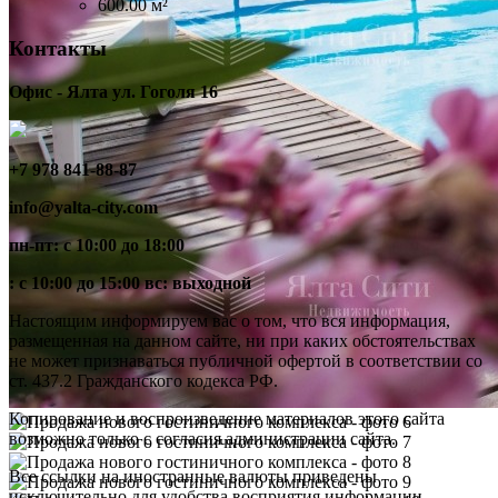
600.00 м²
Контакты
Офис - Ялта ул. Гоголя 16
+7 978 841-88-87
info@yalta-city.com
пн-пт: с 10:00 до 18:00
: с 10:00 до 15:00 вс: выходной
Настоящим информируем вас о том, что вся информация,
размещенная на данном сайте, ни при каких обстоятельствах
не может признаваться публичной офертой в соответствии со
ст. 437.2 Гражданского кодекса РФ.
Копирование и воспроизведение материалов этого сайта
возможно только с согласия администрации сайта.
Все ссылки на иностранные валюты приведены
исключительно для удобства восприятия информации.