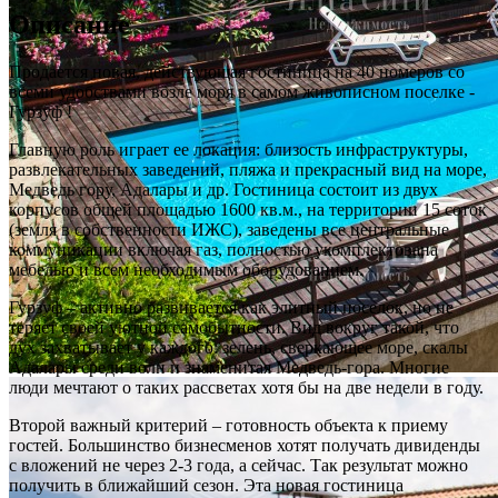
Описание
Продается новая, действующая гостиница на 40 номеров со
всеми удобствами возле моря в самом живописном поселке -
Гурзуф !
Главную роль играет ее локация: близость инфраструктуры,
развлекательных заведений, пляжа и прекрасный вид на море,
Медведь гору, Адалары и др. Гостиница состоит из двух
корпусов общей площадью 1600 кв.м., на территории 15 соток
(земля в собственности ИЖС), заведены все центральные
коммуникации включая газ, полностью укомплектована
мебелью и всем необходимым оборудованием.
Гурзуф – активно развивается как элитный поселок, но не
теряет своей уютной самобытности. Вид вокруг такой, что
дух захватывает у каждого: зелень, сверкающее море, скалы
Адалары среди волн и знаменитая Медведь-гора. Многие
люди мечтают о таких рассветах хотя бы на две недели в году.
Второй важный критерий – готовность объекта к приему
гостей. Большинство бизнесменов хотят получать дивиденды
с вложений не через 2-3 года, а сейчас. Так результат можно
получить в ближайший сезон. Эта новая гостиница