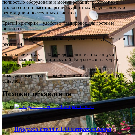
полностью оборудована и мебилированна, работает уже
второй сезон и имеет на рынке курортных услуг отличную
репутацию и постоянных клиентов.
Третий критерий – удобство планировок для гостей и
персонала.
1 этаж - комнаты для персонала, большая кухня, ресторан и
ресепшен.
Остальные 3 этажа – 40 номеров, один из них с двумя
отдельными комнатами и кухней. Вид из окон на море и
Медведь-гору.
Каждый номер с санузлом. Дополнительно в здании еще 5
санузлов.
Похожие объявления
35
Продажа отеля в 100 метрах от моря