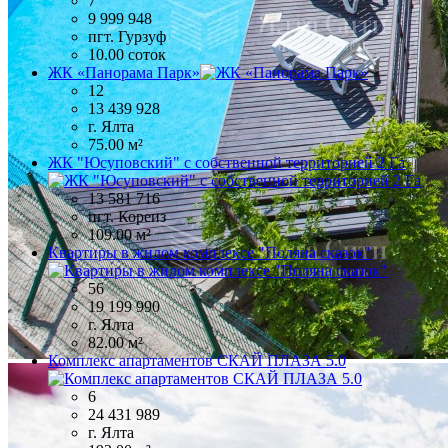
7
9 999 948
пгт. Гурзуф
10.00 соток
ЖК «Панорама Парк»
12
13 439 928
г. Ялта
75.00 м²
ЖК "Юсуповский" с собственной территорией 2 Га
13 581 716
пгт. Кореиз
109.00 м²
Квартиры в жилом комплексе "Поляна сказок"
56
19 199 990
г. Ялта
82.00 м²
Комплекс апартаментов СКАЙ ПЛАЗА 5.0
6
24 431 989
г. Ялта