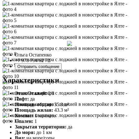
Ольга Остапенко
+7 978 794 62 72
Отправить сообщение
Характеристики
Этаж/Этажей:
2/8
Лифт:
да
Площадь общая:
55.3 м²
Площадь жилая:
43.3 м²
Комнат:
1 комната
Спален:
1
Закрытая территория:
да
До моря:
до 1 км
Вид:
на море/горы