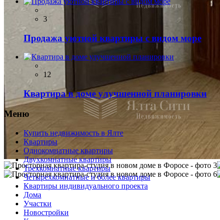
3
Продажа уютной квартиры с видом море
12
Квартира в доме улучшенной планировки
Меню
Купить недвижимость в Ялте
Квартиры
Однокомнатные квартиры
Двухкомнатные квартиры
Трехкомнатные квартиры
Четырехкомнатные и более квартиры
Квартиры индивидуального проекта
Дома
Участки
Новостройки