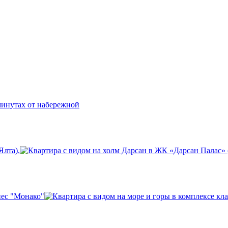
Ялта).
нес "Монако"