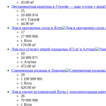
43.00 м²
Двухкомнатная квартира в Гурзуфе — ваш уголок у моря
25
10 499 974
пгт. Гурзуф
44.90 м²
Дом в окружении сосен в Ялте
17
27 999 960
г. Ялта
170.00 м²
Дом под отделку общей площадью 472 м² в Алупке
10
34 999 971
г. Алупка
472.00 м²
Современная роскошь в Ливадии
29
1 199 999 991
г. Ялта
626.00 м²
Дом в сердце исторической Ялты с дополнительным рабо
26
70 999 990
г. Ялта