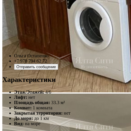
Ольга Остапенко
+7 978 794 62 72
Отправить сообщение
Характеристики
Этаж/Этажей:
4/6
Лифт:
нет
Площадь общая:
33.3 м²
Комнат:
1 комната
Закрытая территория:
нет
До моря:
до 1 км
Вид:
на море