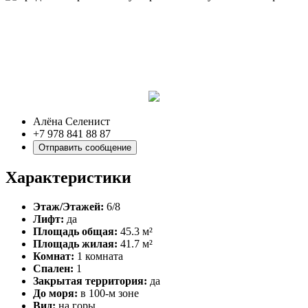
Алёна Селенист
+7 978 841 88 87
Отправить сообщение
Характеристики
Этаж/Этажей:
6/8
Лифт:
да
Площадь общая:
45.3 м²
Площадь жилая:
41.7 м²
Комнат:
1 комната
Спален:
1
Закрытая территория:
да
До моря:
в 100-м зоне
Вид:
на горы