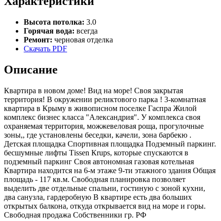
Характеристики
Высота потолка:
3.0
Горячая вода:
всегда
Ремонт:
черновая отделка
Скачать PDF
Описание
Квартира в новом доме! Вид на море! Своя закрытая
территория! В окружении реликтового парка ! 3-комнатная
квартира в Крыму в живописном поселке Гаспра Жилой
комплекс бизнес класса "Александрия". У комплекса своя
охраняемая территория, можжевеловая роща, прогулочные
зоны,, где установлены беседки, качели, зона барбекю .
Детская площадка Спортивная площадка Подземный паркинг.
бесшумные лифты Тissеn Кruрs, которые спускаются в
подземный паркинг Своя автономная газовая котельная
Квартира находится на 6-м этаже 9-ти этажного здания Общая
площадь - 117 кв.м. Свободная планировка позволяет
выделить две отдельные спальни, гостиную с зоной кухни,
два санузла, гардеробную В квартире есть два больших
открытых балкона, откуда открывается вид на море и горы.
Свободная продажа Собственники гр. РФ