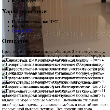
Вид:
на море/горы
Характеристики
Назначение участка:
ИЖС
Ремонт:
хороший
Скачать PDF
Описание
Предлагаем к покупке комфортабельную 2-х этажную виллу,
расположенную в живописном курортном поселке Гурзуф, в
районе Артека. Вилла расположена на охраняемой
территории элитного коттеджного поселка. Общая площадь
виллы составляет 507 кв.м. Земельный участок 12 сотки (гос.
акт). Жилые помещения виллы расположены в двух уровнях.
На первом этаже находятся два просторных холла-гостиных,
один из которых совмещен с оборудованной кухней, две
изолированные спальни, два /узла. На втором этаже
расположены три изолированные спальни, два санузла,
просторная открытая терраса для отдыха с панорамными
видами на море и горные массивы. Выполнена стильная
дизайнерская отделка, установлена мебель и полный комплект
современной бытовой техники. Все помещения дома