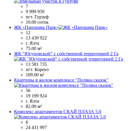
7
9 999 959
пгт. Гурзуф
10.00 соток
ЖК «Панорама Парк»
12
13 439 922
г. Ялта
75.00 м²
ЖК "Юсуповский" с собственной территорией 2 Га
13 581 735
пгт. Кореиз
109.00 м²
Квартиры в жилом комплексе "Поляна сказок"
56
19 199 924
г. Ялта
82.00 м²
Комплекс апартаментов СКАЙ ПЛАЗА 5.0
6
24 431 997