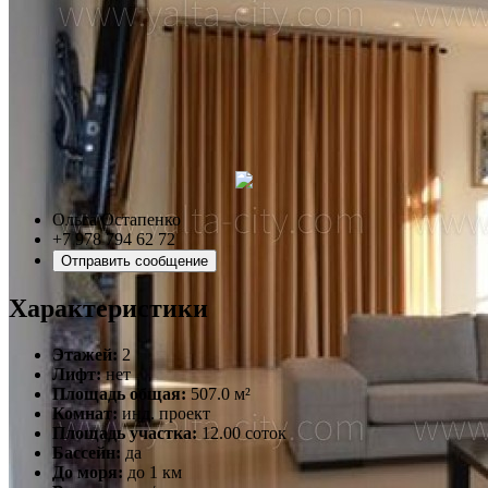
Ольга Остапенко
+7 978 794 62 72
Отправить сообщение
Характеристики
Этажей:
2
Лифт:
нет
Площадь общая:
507.0 м²
Комнат:
инд. проект
Площадь участка:
12.00 соток
Бассейн:
да
До моря:
до 1 км