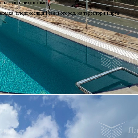
анная зона шезлонгами.
еседка, плодоносящий сад и огород, на территории пруд.