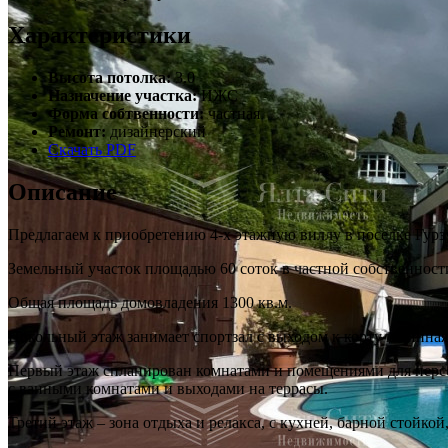
Характеристики
Высота потолка:
3.0
Назначение участка:
ИЖС
Форма собтвенности:
частная
Ремонт:
дизайнерский
Скачать PDF
Описание
Предлагаем к приобретению 4-х этажную виллу в поселке Гурз
Земельный участок площадью 60 соток в частной собственност
Общая площадь домовладения 1300 кв.м.
Цокольный этаж занимает спортзал с выходом к корту и винная
Первый этаж спланирован комнатами и помещениями для персон
с ванными комнатами и выходами на террасы.
Третий этаж – зона отдыха и релакса, с кухней, барной стойкой