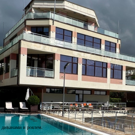
уф.
и.
 комната.
ала и обслуживания дома в целом (бойлерная, комната охраны,
, диванами и роялем.