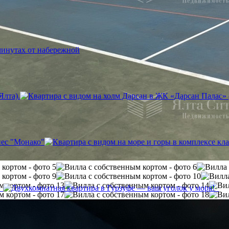
Ялта).
нес "Монако"
!