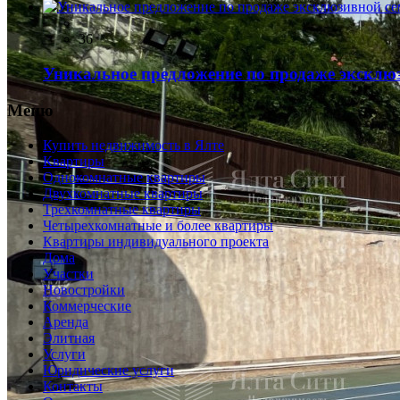
36
Уникальное предложение по продаже эксклю
Меню
Купить недвижимость в Ялте
Квартиры
Однокомнатные квартиры
Двухкомнатные квартиры
Трехкомнатные квартиры
Четырехкомнатные и более квартиры
Квартиры индивидуального проекта
Дома
Участки
Новостройки
Коммерческие
Аренда
Элитная
Услуги
Юридические услуги
Контакты