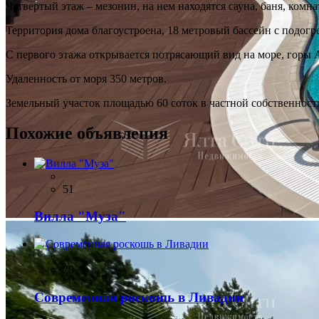
Четвертый этаж – мезонин, на нем находятся сауна, баня, комн
Территория дома благоустроена, 18 метровый бассейн с подогре
С первого этажа открывается потрясающий вид на море, горы 
Удаленность от моря 350 метров.
Земельный участок площадью 60 соток в частной собственност
Похожие объявления
51
Вилла "Муза"
29
Современная роскошь в Ливадии