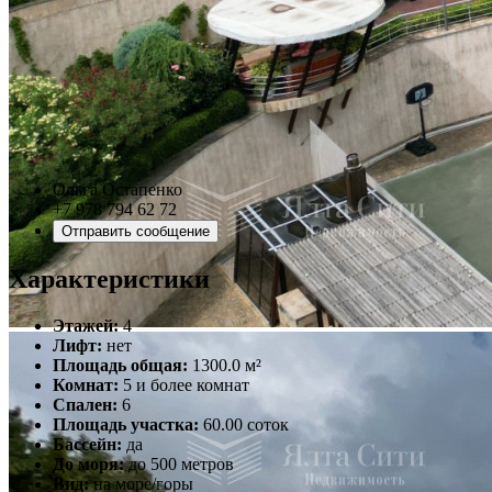
Ольга Остапенко
+7 978 794 62 72
Отправить сообщение
Характеристики
Этажей:
4
Лифт:
нет
Площадь общая:
1300.0 м²
Комнат:
5 и более комнат
Спален:
6
Площадь участка:
60.00 соток
Бассейн:
да
До моря:
до 500 метров
Вид:
на море/горы