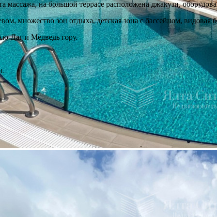
ата массажа, на большой террасе расположена джакузи, оборудов
вом, множество зон отдыха, детская зона с бассейном, видовая б
Аю-Даг и Медведь гору.
и.