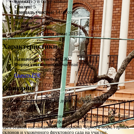
Комнат:
5 и более комнат
Спален:
5
Площадь участка:
14.00 соток
Бассейн:
нет
До моря:
до 1 км
Вид:
на море/горы
Год/квартал сдачи дома:
2013/4
Характеристики
Назначение участка:
ИЖС
Форма собтвенности:
частная
Ремонт:
хороший
Скачать PDF
Описание
Эксклюзивный кирпичный дом в Мисхоре — 5 спален, вид на
море и райский сад!
Расположен в сердце престижного посёлка Мисхор, этот дом
сочетает элегантность, комфорт и выгодное расположение. С
трёх этажей наслаждайтесь панорамой Чёрного моря, горных
склонов и ухоженного фруктового сада на участке.