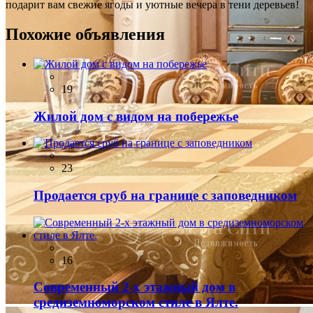
подарит вам свежие ягоды и уютные вечера в тени деревьев!
Похожие объявления
19
Жилой дом с видом на побережье
23
Продается сруб на границе с заповедником
16
Современный 2-х этажный дом в
средиземноморском стиле в Ялте.