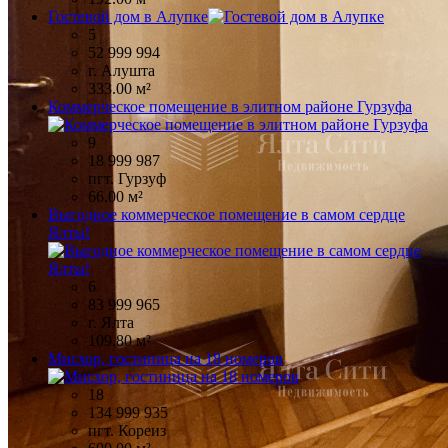
Гостевой дом в Алупке
5
52 999 994
г. Алушта
333.00 м²
Коммерческое помещение в элитном районе Гурзуфа
9
18 999 987
пгт. Гурзуф
66.00 м²
Выгодное коммерческое помещение в самом сердце
Ялты!
6
83 999 965
г. Ялта
109.80 м²
Мисхор, гостиница на 18 номеров
18
134 999 935
пгт. Кореиз