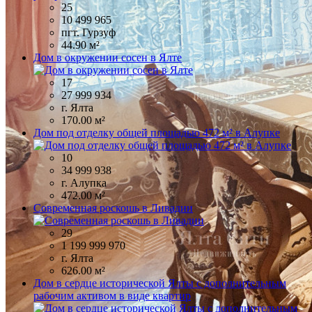
25
10 499 965
пгт. Гурзуф
44.90 м²
Дом в окружении сосен в Ялте
17
27 999 934
г. Ялта
170.00 м²
Дом под отделку общей площадью 472 м² в Алупке
10
34 999 938
г. Алупка
472.00 м²
Современная роскошь в Ливадии
29
1 199 999 970
г. Ялта
626.00 м²
Дом в сердце исторической Ялты с дополнительным
рабочим активом в виде квартир