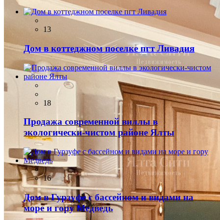
13
Дом в коттеджном поселке пгт Ливадия
18
Продажа современной виллы в
экологически-чистом районе Ялты
16
Дом в Гурзуфе с бассейном и видами на
море и гору Медведь