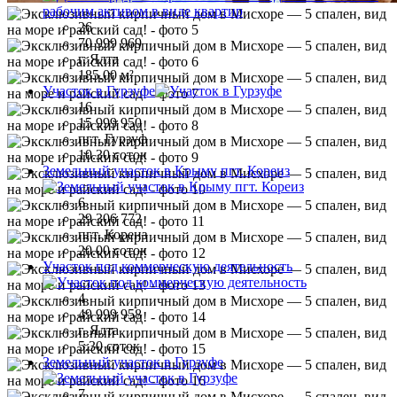
26
70 999 969
г. Ялта
185.00 м²
Участок в Гурзуфе
16
15 999 950
пгт. Гурзуф
10.30 соток
Земельный участок в Крыму пгт. Кореиз
6
29 306 772
пгт. Кореиз
20.00 соток
Участок под коммерческую деятельность
4
49 999 958
г. Ялта
5.30 соток
Земельный участок в Гурзуфе
7