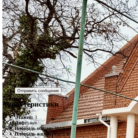
Алёна Селенист
+7 978 841 88 87
Отправить сообщение
Характеристики
Этажей:
3
Лифт:
нет
Площадь общая:
384.6 м²
Площадь жилая:
150.0 м²