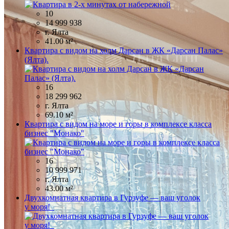
10
14 999 938
г. Ялта
41.00 м²
Квартира с видом на холм Дарсан в ЖК «Дарсан Палас»
(Ялта).
16
18 299 962
г. Ялта
69.10 м²
Квартира с видом на море и горы в комплексе класса
бизнес "Монако"
16
10 999 971
г. Ялта
43.00 м²
Двухкомнатная квартира в Гурзуфе — ваш уголок
у моря!