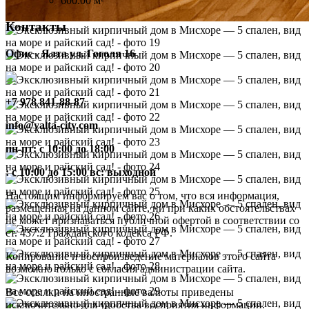
600.00 м²
Контакты
Офис - Ялта ул. Гоголя 16
+7 978 841-88-87
info@yalta-city.com
пн-пт: с 10:00 до 18:00
: с 10:00 до 15:00 вс: выходной
Настоящим информируем вас о том, что вся информация,
размещенная на данном сайте, ни при каких обстоятельствах
не может признаваться публичной офертой в соответствии со
ст. 437.2 Гражданского кодекса РФ.
Копирование и воспроизведение материалов этого сайта
возможно только с согласия администрации сайта.
Все ссылки на иностранные валюты приведены
исключительно для удобства восприятия информации.