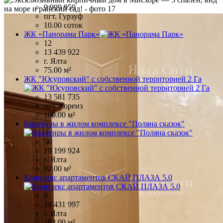
9 999 959
пгт. Гурзуф
10.00 соток
ЖК «Панорама Парк»
12
13 439 922
г. Ялта
75.00 м²
ЖК "Юсуповский" с собственной территорией 2 Га
13 581 735
пгт. Кореиз
109.00 м²
Квартиры в жилом комплексе "Поляна сказок"
56
19 199 924
г. Ялта
82.00 м²
Комплекс апартаментов СКАЙ ПЛАЗА 5.0
6
24 431 997
г. Ялта
192.00 м²