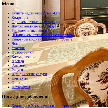
Меню
Купить недвижимость в Ялте
Квартиры
Однокомнатные квартиры
Двухкомнатные квартиры
Трехкомнатные квартиры
Четырехкомнатные и более квартиры
Квартиры индивидуального проекта
Дома
Участки
Новостройки
Коммерческие
Аренда
Элитная
Услуги
Юридические услуги
Контакты
О нас
Нотариусы
Последние добавления
Квартира в 2-х минутах от набережной