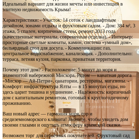
Идеальный вариант для жизни мечты или инвестиций в
элитную недвижимость Крыма!
Характеристики: - Участок: 14 соток с ландшафтным
дизайном, зонами отдыха и фруктовым садом. - Дом: 384 м², 3
этажа, 5 спален, кирпичные стены, ремонт 2013 года
(качественные материалы, современная отделка). - Интерьер:
просторные светлые комнаты, камин, система «умный дом»,
бильярдный стол для досуга. - Коммуникации: газ,
центральное водоснабжение, канализация. - Дополнительно:
терраса, летняя кухня, парковка, приватная территория.
Почему этот дом? - Расположение: 5 минут до моря и
знаменитой набережной Мисхора. Рядом — канатная дорога
«Мисхор — Ай-Петри», санатории, рестораны, магазины. -
Комфорт: инфраструктура Ялты — в 15 минутах езды, но
здесь царит тишина и уединение. - Надёжность: кирпичный
дом с капитальным ремонтом, готовый к круглогодичному
проживанию.
Ваш новый адрес — гармония моря, гор и
средиземноморского климата! Звоните, чтобы увидеть дом
своими глазами и ощутить атмосферу крымской сказки.
Возможен торг для серьёзных покупателей. Фруктовый сад