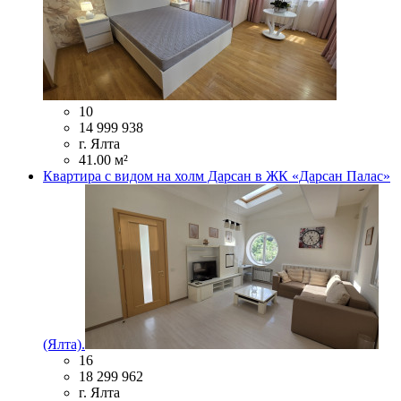
10
14 999 938
г. Ялта
41.00 м²
Квартира с видом на холм Дарсан в ЖК «Дарсан Палас»
(Ялта).
16
18 299 962
г. Ялта