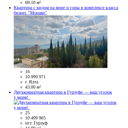
69.10 м²
Квартира с видом на море и горы в комплексе класса
бизнес "Монако"
16
10 999 971
г. Ялта
43.00 м²
Двухкомнатная квартира в Гурзуфе — ваш уголок
у моря!
25
10 499 965
пгт. Гурзуф