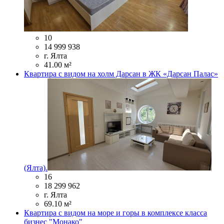
10
14 999 938
г. Ялта
41.00 м²
Квартира с видом на холм Дарсан в ЖК «Дарсан Палас»
(Ялта).
16
18 299 962
г. Ялта
69.10 м²
Квартира с видом на море и горы в комплексе класса
бизнес "Монако"