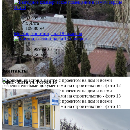
6
83 999 963
г. Ялта
109.80 м²
Мисхор, гостиница на 18 номеров
18
134 999 970
пгт. Кореиз
600.00 м²
Контакты
Офис - Ялта ул. Гоголя 16