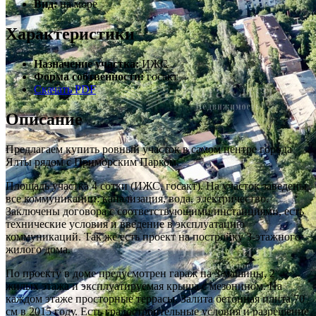
Вид:
на море
Характеристики
Назначение участка:
ИЖС
Форма собтвенности:
госакт
Скачать PDF
Описание
Предлагаем купить ровный участок в самом центре города
Ялты рядом с Приморским Парком.
Площадь участка 4 сотки (ИЖС, госакт). На участок заведены
все коммуникации: канализация, вода, электричество.
Заключены договора с соответствующими инстанциями, есть
технические условия и введение в эксплуатацию
коммуникаций. Так же есть проект на постройку 3-этажного
жилого дома.
По проекту в доме предусмотрен гараж на 3 машины, 2
жилых этажа и эксплуатируемая крыша с мезонином. На
каждом этаже просторные террасы. Залита бетонная плита 70
см в 2015 году. Есть градостроительные условия и разрешение