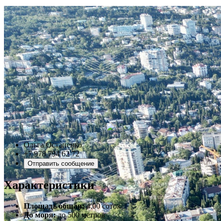
Ольга Остапенко
+7 978 794 62 72
Отправить сообщение
Характеристики
Площадь общая:
4.00 соток
До моря:
до 500 метров