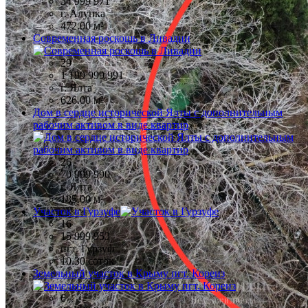
34 999 971
г. Алупка
472.00 м²
Современная роскошь в Ливадии
29
1 199 999 991
г. Ялта
626.00 м²
Дом в сердце исторической Ялты с дополнительным
рабочим активом в виде квартир
26
70 999 990
г. Ялта
185.00 м²
Участок в Гурзуфе
16
15 999 953
пгт. Гурзуф
10.30 соток
Земельный участок в Крыму пгт. Кореиз
6