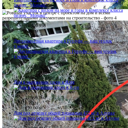
бизнес "Монако"
16
10 999 958
г. Ялта
43.00 м²
Двухкомнатная квартира в Гурзуфе — ваш уголок
у моря!
25
10 499 974
пгт. Гурзуф
44.90 м²
Дом в окружении сосен в Ялте
17
27 999 960
г. Ялта
170.00 м²
Дом под отделку общей площадью 472 м² в Алупке
10