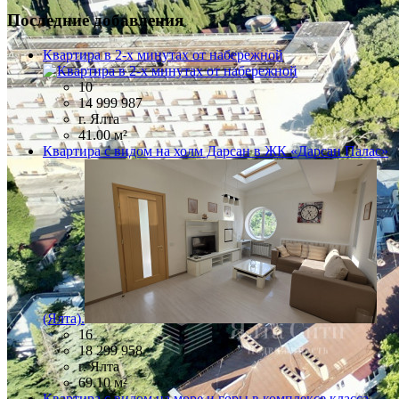
Последние добавления
Квартира в 2-х минутах от набережной
10
14 999 987
г. Ялта
41.00 м²
Квартира с видом на холм Дарсан в ЖК «Дарсан Палас»
(Ялта).
16
18 299 958
г. Ялта
69.10 м²
Квартира с видом на море и горы в комплексе класса