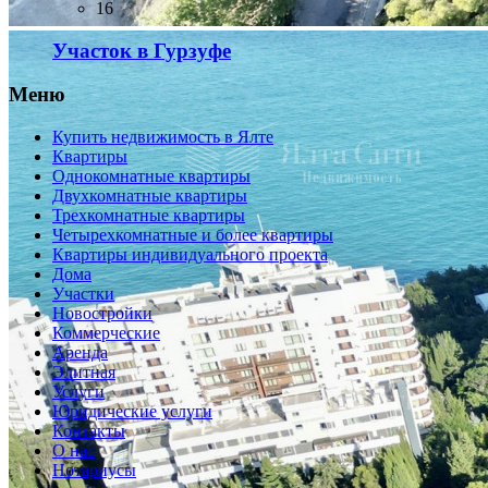
16
Участок в Гурзуфе
Меню
Купить недвижимость в Ялте
Квартиры
Однокомнатные квартиры
Двухкомнатные квартиры
Трехкомнатные квартиры
Четырехкомнатные и более квартиры
Квартиры индивидуального проекта
Дома
Участки
Новостройки
Коммерческие
Аренда
Элитная
Услуги
Юридические услуги
Контакты
О нас
Нотариусы