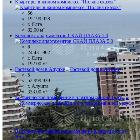
Квартиры в жилом комплексе "Поляна сказок"
56
19 199 928
г. Ялта
82.00 м²
Комплекс апартаментов СКАЙ ПЛАЗА 5.0
6
24 431 962
г. Ялта
192.00 м²
Гостевой дом в Алупке
5
52 999 939
г. Алушта
333.00 м²
Коммерческое помещение в элитном районе Гурзуфа
9
18 999 934
пгт. Гурзуф
66.00 м²
Выгодное коммерческое помещение в самом сердце
Ялты!