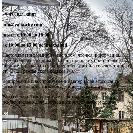
+7 978 841-88-87
info@yalta-city.com
пн-пт: с 10:00 до 18:00
: с 10:00 до 15:00 вс: выходной
Настоящим информируем вас о том, что вся информация,
размещенная на данном сайте, ни при каких обстоятельствах
не может признаваться публичной офертой в соответствии со
ст. 437.2 Гражданского кодекса РФ.
Копирование и воспроизведение материалов этого сайта
возможно только с согласия администрации сайта.
Все ссылки на иностранные валюты приведены
исключительно для удобства восприятия информации.