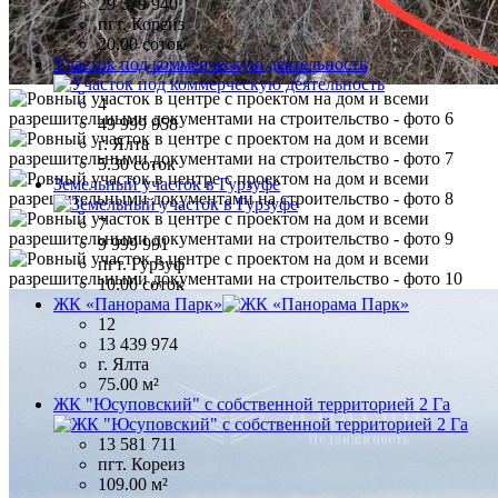
29 579 940
пгт. Кореиз
20.00 соток
Участок под коммерческую деятельность
4
49 999 958
г. Ялта
5.30 соток
Земельный участок в Гурзуфе
7
9 999 991
пгт. Гурзуф
10.00 соток
ЖК «Панорама Парк»
12
13 439 974
г. Ялта
75.00 м²
ЖК "Юсуповский" с собственной территорией 2 Га
13 581 711
пгт. Кореиз
109.00 м²