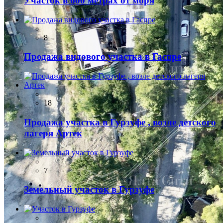
Участок в 600 метрах от моря
8
Продажа видового участка в Гаспре
18
Продажа участка в Гурзуфе , возле детского
лагеря Артек
7
Земельный участок в Гурзуфе