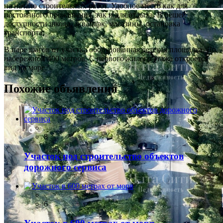
на начало строительных работ. Удобное место как для
постоянного проживания, так и для отдыха. В пешей
доступности школа, аквапарк, магазины, остановка
транспорта.
В паре шагов от участка оборудованная детская площадка. До
набережной 400 метров. С первого жилого этажа откроется
вид на море.
Похожие объявления
8
Участок под строительство объектов
дорожного сервиса
6