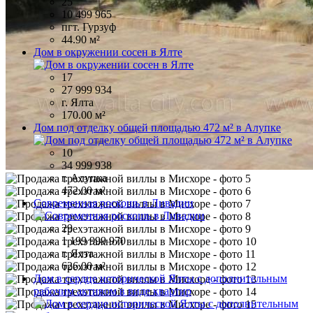
25
10 499 965
пгт. Гурзуф
44.90 м²
Дом в окружении сосен в Ялте
17
27 999 934
г. Ялта
170.00 м²
Дом под отделку общей площадью 472 м² в Алупке
10
34 999 938
г. Алупка
472.00 м²
Современная роскошь в Ливадии
29
1 199 999 970
г. Ялта
626.00 м²
Дом в сердце исторической Ялты с дополнительным
рабочим активом в виде квартир