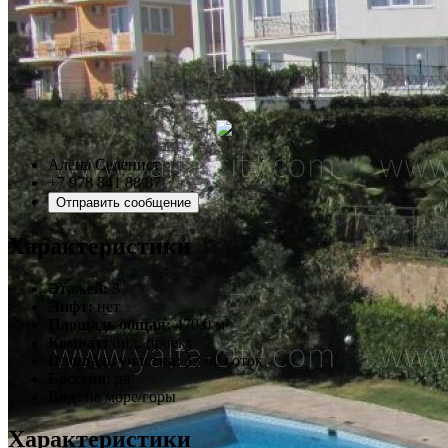
Алёна Селенист
+7 978 841 88 87
Отправить сообщение
Характеристики
Этажей:
3
Лифт:
нет
Площадь общая:
470.0 м²
Комнат:
инд. проект
Площадь участка:
13.00 соток
Бассейн:
да
Вид:
на море/горы
Характеристики