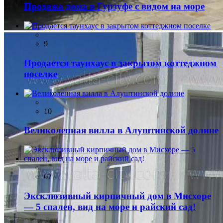
Продажа дома в Гурзуфе с видом на море
9
Продается таунхаус в закрытом коттеджном
поселке
10
Великолепная вилла в Алуштинской долине
67
Эксклюзивный кирпичный дом в Мисхоре
— 5 спален, вид на море и райский сад!