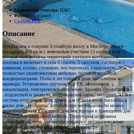
Назначение участка:
ИЖС
Ремонт:
хороший
Скачать PDF
Описание
Предлагаем к покупке 3-этажную виллу в Мисхоре, общей
площадью 470 кв.м с земельным участком 13 соток (госакт),
которая находится на территории элитного коттеджного
поселка и включает в себя 6 спален, 5 санузлов, гостиную с
камином, кухню, столовую, постирочную, гладильную. Дом
полностью укомплектован мебелью, бытовой техникой,
кондиционерами. Полы и лестницы в доме выполнены из
мрамора. Установлено спутниковое ТВ, автономная
канализация, электрическое отопление, бассейн с подогревом
, подсветкой и джакузи, инфракрасная сауна, интернет, АГВ и
система отопления. Есть домик для отдыха возле бассейна, а
также дом для охраны, который при необходимости можно
переоборудовать в гостевой дом, мастерская и помещение для
складирования садовой мебели. Территория огорожена
каменным забором, два въезда для авто с автоматическими
воротами, парковка на 5 машин, по периметру
видеонаблюдение. На участке выполнен ландшафтный