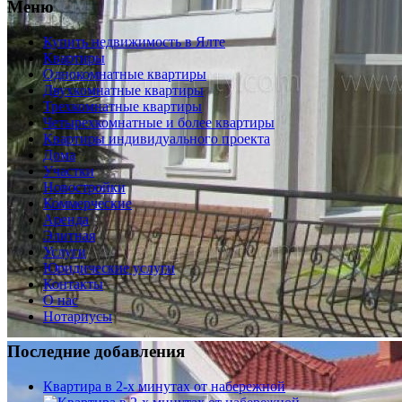
Меню
Купить недвижимость в Ялте
Квартиры
Однокомнатные квартиры
Двухкомнатные квартиры
Трехкомнатные квартиры
Четырехкомнатные и более квартиры
Квартиры индивидуального проекта
Дома
Участки
Новостройки
Коммерческие
Аренда
Элитная
Услуги
Юридические услуги
Контакты
О нас
Нотариусы
Последние добавления
Квартира в 2-х минутах от набережной