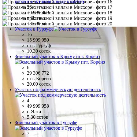
26
70 999 969
г. Ялта
185.00 м²
Участок в Гурзуфе
16
15 999 950
пгт. Гурзуф
10.30 соток
Земельный участок в Крыму пгт. Кореиз
6
29 306 772
пгт. Кореиз
20.00 соток
Участок под коммерческую деятельность
4
49 999 958
г. Ялта
5.30 соток
Земельный участок в Гурзуфе
7