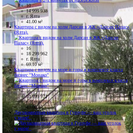
10
14 999 938
г. Ялта
41.00 м²
Квартира с видом на холм Дарсан в ЖК «Дарсан Палас»
(Ялта).
16
18 299 962
г. Ялта
69.10 м²
Квартира с видом на море и горы в комплексе класса
бизнес "Монако"
16
10 999 971
г. Ялта
43.00 м²
Двухкомнатная квартира в Гурзуфе — ваш уголок
у моря!