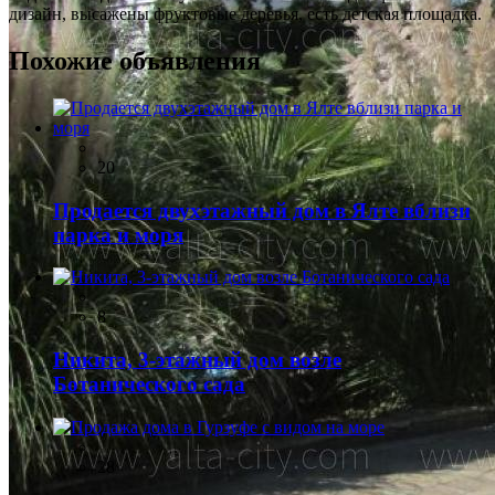
дизайн, высажены фруктовые деревья, есть детская площадка.
Похожие объявления
20
Продается двухэтажный дом в Ялте вблизи
парка и моря
8
Никита, 3-этажный дом возле
Ботанического сада
28