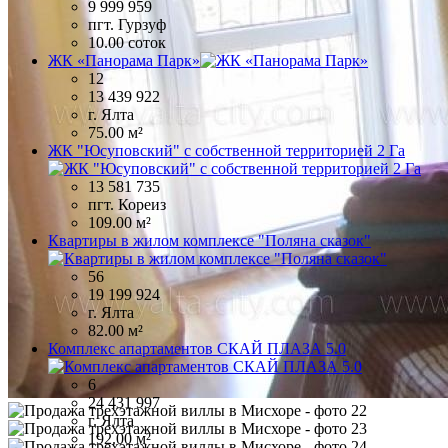
9 999 959
пгт. Гурзуф
10.00 соток
ЖК «Панорама Парк»
12
13 439 922
г. Ялта
75.00 м²
ЖК "Юсуповский" с собственной территорией 2 Га
13 581 735
пгт. Кореиз
109.00 м²
Квартиры в жилом комплексе "Поляна сказок"
56
19 199 924
г. Ялта
82.00 м²
Комплекс апартаментов СКАЙ ПЛАЗА 5.0
6
24 431 997
г. Ялта
192.00 м²