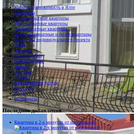
Купить недвижимость в Ялте
Квартиры
Однокомнатные квартиры
Двухкомнатные квартиры
Трехкомнатные квартиры
Четырехкомнатные и более квартиры
Квартиры индивидуального проекта
Дома
Участки
Новостройки
Коммерческие
Аренда
Элитная
Услуги
Юридические услуги
Контакты
О нас
Нотариусы
Последние добавления
Квартира в 2-х минутах от набережной
10