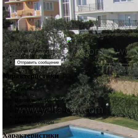
Алёна Селенист
+7 978 841 88 87
Отправить сообщение
Характеристики
Этажей:
3
Лифт:
нет
Площадь общая:
470.0 м²
Комнат:
инд. проект
Площадь участка:
13.00 соток
Бассейн:
да
Вид:
на море/горы
Характеристики