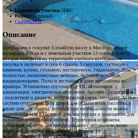
Назначение участка:
ИЖС
Ремонт:
хороший
Скачать PDF
Описание
Предлагаем к покупке 3-этажную виллу в Мисхоре, общей
площадью 470 кв.м с земельным участком 13 соток (госакт),
которая находится на территории элитного коттеджного
поселка и включает в себя 6 спален, 5 санузлов, гостиную с
камином, кухню, столовую, постирочную, гладильную. Дом
полностью укомплектован мебелью, бытовой техникой,
кондиционерами. Полы и лестницы в доме выполнены из
мрамора. Установлено спутниковое ТВ, автономная
канализация, электрическое отопление, бассейн с подогревом
, подсветкой и джакузи, инфракрасная сауна, интернет, АГВ и
система отопления. Есть домик для отдыха возле бассейна, а
также дом для охраны, который при необходимости можно
переоборудовать в гостевой дом, мастерская и помещение для
складирования садовой мебели. Территория огорожена
каменным забором, два въезда для авто с автоматическими
воротами, парковка на 5 машин, по периметру
видеонаблюдение. На участке выполнен ландшафтный