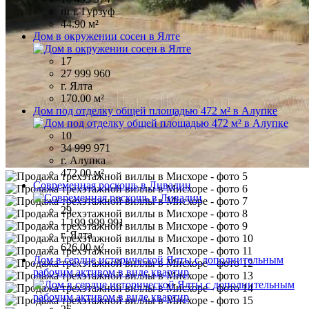
пгт. Гурзуф
44.90 м²
Дом в окружении сосен в Ялте
17
27 999 960
г. Ялта
170.00 м²
Дом под отделку общей площадью 472 м² в Алупке
10
34 999 971
г. Алупка
472.00 м²
Современная роскошь в Ливадии
29
1 199 999 991
г. Ялта
626.00 м²
Дом в сердце исторической Ялты с дополнительным
рабочим активом в виде квартир