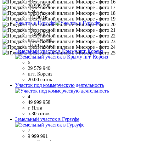
26
70 999 990
г. Ялта
185.00 м²
Участок в Гурзуфе
16
15 999 953
пгт. Гурзуф
10.30 соток
Земельный участок в Крыму пгт. Кореиз
6
29 579 940
пгт. Кореиз
20.00 соток
Участок под коммерческую деятельность
4
49 999 958
г. Ялта
5.30 соток
Земельный участок в Гурзуфе
7
9 999 991