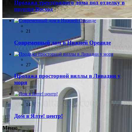
Продажа трехэтажного дома под отделку в
поселке Восход
21
Современный дом в Нижней Ореанде
27
Продажа просторной виллы в Ливадии у
моря
14
Дом в Ялте! центр!
Меню