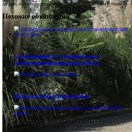
дизайн, высажены фруктовые деревья, есть детская площадка.
Похожие объявления
16
Современный 2-х этажный дом в
средиземноморском стиле в Ялте.
9
Продажа дома в Севастополе
1