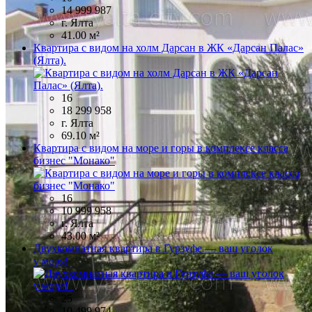
14 999 987
г. Ялта
41.00 м²
Квартира с видом на холм Дарсан в ЖК «Дарсан Палас»
(Ялта).
16
18 299 958
г. Ялта
69.10 м²
Квартира с видом на море и горы в комплексе класса
бизнес "Монако"
16
10 999 958
г. Ялта
43.00 м²
Двухкомнатная квартира в Гурзуфе — ваш уголок
у моря!
25
10 499 974