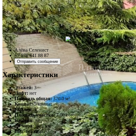
Алёна Селенист
+7 978 841 88 87
Отправить сообщение
Характеристики
Этажей:
3
Лифт:
нет
Площадь общая:
370.0 м²
Комнат:
5 комнат
Спален:
3
Площадь участка:
7.00 соток
Бассейн:
да
До моря:
до 1 км
Вид:
без вида