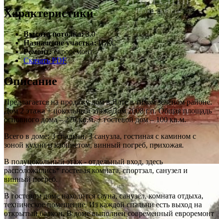
Характеристики
Высота потолка:
3.0
Назначение участка:
ИЖС
Ремонт:
евроремонт
Скачать PDF
Описание
Предлагается на продажу дом в Ялте в тихом зеленом районе.
Дом 2 этажа + цокольный этаж. Дом 2008 г.п. Общая площадь
основного дома – 270 кв.м. + гостевой дом – 100 кв.м.
Всего в доме: 3 спальни, 3 санузла, гостиная с камином с
зоной кухни и кабинетом, винный погреб, прихожая.
В полуцокольный этаж - отдельный вход, здесь
расположились* гостевая комната, спортзал, санузел и
винный погреб.
В гостевом доме находится сауна, санузел, комната отдыха,
техническое помещение. Из каждой спальни есть выход на
открытый балкон. В доме выполнен современный евроремонт