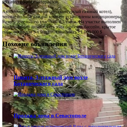
из качественных материалов.
Автономное отопление (двухконтурный газовый котел),
теплые полы, в каждой комнате установлены кондиционеры.
Размер земельного участка – 6,5 соток. На участке выполнен
ландшафтный дизайн, есть зона барбекю, бассейн, крытое
паркоместо для 3-х машин. Стоимость - 1 000 000 $
Похожие объявления
8
Никита, 3-этажный дом возле
Ботанического сада
9
Продажа дома в Севастополе