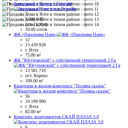
Земельный участок в Гурзуфе
7
9 999 948
пгт. Гурзуф
10.00 соток
ЖК «Панорама Парк»
12
13 439 928
г. Ялта
75.00 м²
ЖК "Юсуповский" с собственной территорией 2 Га
13 581 716
пгт. Кореиз
109.00 м²
Квартиры в жилом комплексе "Поляна сказок"
56
19 199 990
г. Ялта
82.00 м²
Комплекс апартаментов СКАЙ ПЛАЗА 5.0
6