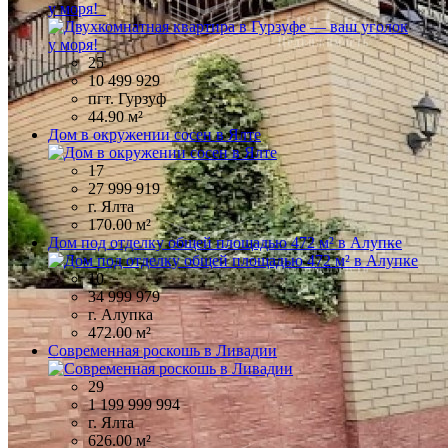
у моря!
25
10 499 929
пгт. Гурзуф
44.90 м²
Дом в окружении сосен в Ялте
17
27 999 919
г. Ялта
170.00 м²
Дом под отделку общей площадью 472 м² в Алупке
10
34 999 979
г. Алупка
472.00 м²
Современная роскошь в Ливадии
29
1 199 999 994
г. Ялта
626.00 м²