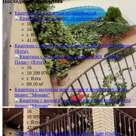
Последние добавления
Квартира в 2-х минутах от набережной
10
14 999 922
г. Ялта
41.00 м²
Квартира с видом на холм Дарсан в ЖК «Дарсан Палас»
(Ялта).
16
18 299 976
г. Ялта
69.10 м²
Квартира с видом на море и горы в комплексе класса
бизнес "Монако"
16
10 999 991
г. Ялта
43.00 м²
Двухкомнатная квартира в Гурзуфе — ваш уголок