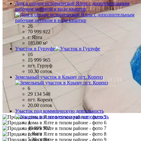
Дом в сердце исторической Ялты с дополнительным
рабочим активом в виде квартир
26
70 999 922
г. Ялта
185.00 м²
Участок в Гурзуфе
16
15 999 965
пгт. Гурзуф
10.30 соток
Земельный участок в Крыму пгт. Кореиз
6
29 134 548
пгт. Кореиз
20.00 соток
Участок под коммерческую деятельность
4
49 999 982
г. Ялта
5.30 соток