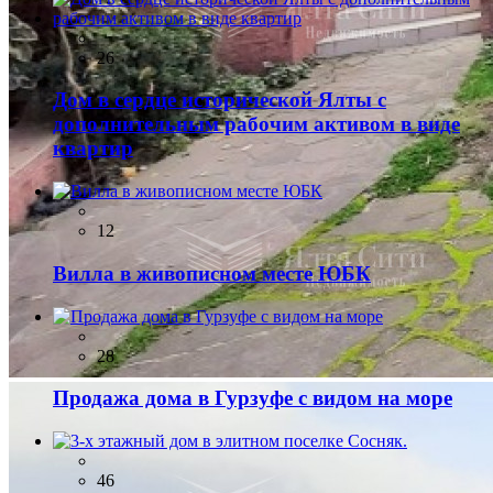
26
Дом в сердце исторической Ялты с
дополнительным рабочим активом в виде
квартир
12
Вилла в живописном месте ЮБК
28
Продажа дома в Гурзуфе с видом на море
46