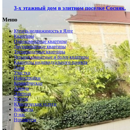
3-х этажный дом в элитном поселке Сосняк.
Меню
Купить недвижимость в Ялте
Квартиры
Однокомнатные квартиры
Двухкомнатные квартиры
Трехкомнатные квартиры
Четырехкомнатные и более квартиры
Квартиры индивидуального проекта
Дома
Участки
Новостройки
Коммерческие
Аренда
Элитная
Услуги
Юридические услуги
Контакты
О нас
Нотариусы