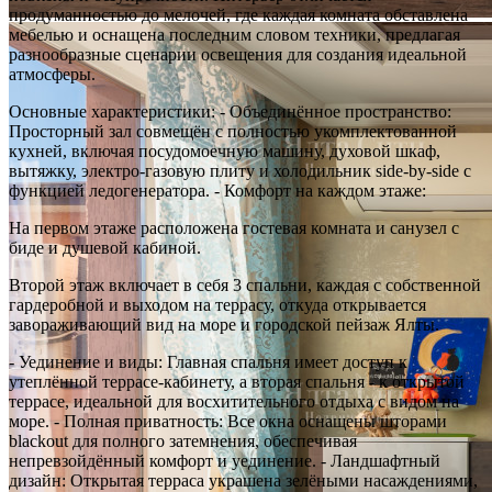
продуманностью до мелочей, где каждая комната обставлена
мебелью и оснащена последним словом техники, предлагая
разнообразные сценарии освещения для создания идеальной
атмосферы.
Основные характеристики: - Объединённое пространство:
Просторный зал совмещён с полностью укомплектованной
кухней, включая посудомоечную машину, духовой шкаф,
вытяжку, электро-газовую плиту и холодильник side-by-side с
функцией ледогенератора. - Комфорт на каждом этаже:
На первом этаже расположена гостевая комната и санузел с
биде и душевой кабиной.
Второй этаж включает в себя 3 спальни, каждая с собственной
гардеробной и выходом на террасу, откуда открывается
завораживающий вид на море и городской пейзаж Ялты.
- Уединение и виды: Главная спальня имеет доступ к
утеплённой террасе-кабинету, а вторая спальня - к открытой
террасе, идеальной для восхитительного отдыха с видом на
море. - Полная приватность: Все окна оснащены шторами
blackout для полного затемнения, обеспечивая
непревзойдённый комфорт и уединение. - Ландшафтный
дизайн: Открытая терраса украшена зелёными насаждениями,