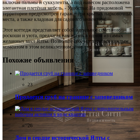
включая пальмы и суккуленты, а под навесом расположена
элегантная плетёная мебель. - Удобства: На придомовой
территории предусмотрен гараж и три крытых парковочных
места, а также кладовая для садового инвентаря.
Этот коттедж представляет собой идеальное сочетание
роскоши и уюта, предлагая вам жизнь в одном из самых
желанных мест Ялты. Позвольте себе насладиться каждым
моментом в этом великолепном доме.
Похожие объявления
23
Продается сруб на границе с заповедником
26
Дом в сердце исторической Ялты с