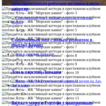
дополнительным рабочим активом в виде
квартир
25
Современный дом с новым ремонтом в
поселке Кореиз
8
Дом в царской Ливадии
32
Вилла у моря в Гурзуфе с панорамным