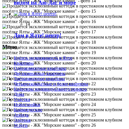
видом на Аю-Даг и море
14
Дом в Ялте! центр!
Меню
Купить недвижимость в Ялте
Квартиры
Однокомнатные квартиры
Двухкомнатные квартиры
Трехкомнатные квартиры
Четырехкомнатные и более квартиры
Квартиры индивидуального проекта
Дома
Участки
Новостройки
Коммерческие
Аренда
Элитная
Услуги