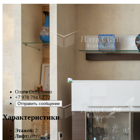
Ольга Остапенко
+7 978 794 62 72
Отправить сообщение
Характеристики
Этажей:
2
Лифт:
нет