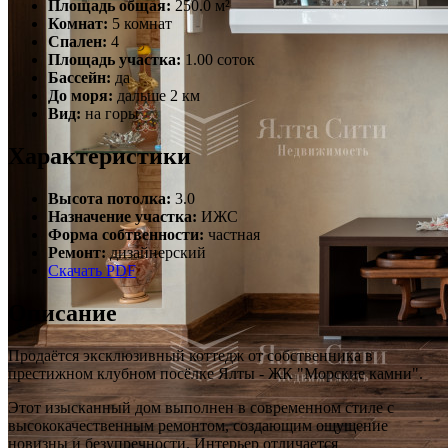
Площадь общая:
250.0 м²
Комнат:
5 комнат
Спален:
4
Площадь участка:
1.00 соток
Бассейн:
да
До моря:
дальше 2 км
Вид:
на горы
Характеристики
Высота потолка:
3.0
Назначение участка:
ИЖС
Форма собтвенности:
частная
Ремонт:
дизайнерский
Скачать PDF
Описание
Продаётся эксклюзивный коттедж от собственника в
престижном клубном посёлке Ялты - ЖК "Морские камни".
Этот изысканный дом выполнен в современном стиле с
высококачественным ремонтом, создающим ощущение
новизны и безупречности. Интерьер отличается