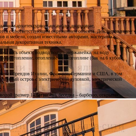
данном архитектурном ансамбле, дворцовые,
аются с соответствующим окружением объекта. Декорирование
в и мебели, создан известными авторами, мастерами
альная декоративная техника.
на весь объект, подвод воды – нержавейка, на воду
а на отопление, отопление на дизтопливе (бак на 6 кубов),
жных брендов Италии, Франции, Германии и США, в том
кухонный остров с электрической духовкой, электрической
дой (размер 14.5м на 4м), беседка – барбекю, открытая