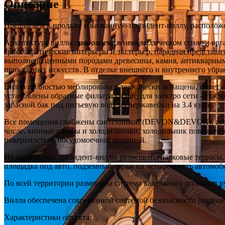
Описание
Предлагаем к продаже изысканную президент-виллу, располож
Архитектура виллы, выполнена в неоклассическом стиле и ор
аристократические интерьеры и экстерьер, парадная представ
выполнено ценными породами древесины, камня, антикварными
прикладных искусств. В отделке внешнего и внутреннего убран
Вилла полностью меблирована и технически оснащена, имеет ав
установлены обратные фильтра Осмас, для электро сети - стабил
запасной бак под питьевую воду из нержавейки на 3.4 куба).
Все помещения снабжены сантехникой (DEVON&DEVON), аксе
числе, винные шкафы и холодильники, холодильник повышенной 
поверхностью, посудомоечной машиной.
На территории президент-виллы размещены парковые террасы, б
площадка под авто, подземный гараж на четыре-шесть автомо
По всей территории размещена система капельного полива, в 
Вилла обеспечена современной системой безопасности (видеона
Характеристики объекта: