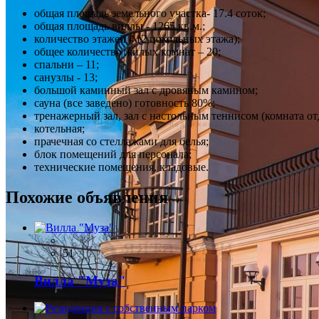
общая площадь земельного участка- 17.4 соток;
общая площадь виллы - 1265 кв.м.;
количество этажей 4 (2 цокольных этажа);
общее количество жилых комнат – 20;
спальни – 11;
санузлы - 13;
большой каминный зал с дровяным камином;
сауна (все заведено) готовность 80%;
тренажерный зал, зал с настольным теннисом (комната от
котельная;
прачечная со стеллажами для белья;
блок помещений для персонала;
технические помещения, кладовые.
Похожие объявления
51
Вилла "Муза"