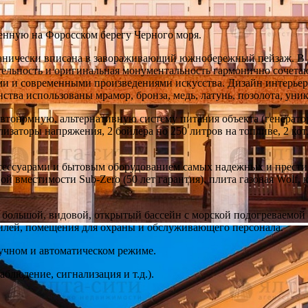
енную на Форосском берегу Черного моря.
ганически вписана в завораживающий южнобережный пейзаж. В 
ительность и оригинальная монументальность гармонично сочет
 и современными произведениями искусства. Дизайн интерьеро
ства использованы мрамор, бронза, медь, латунь, позолота, уник
тономную, альтернативную систему питания объекта (генератор 
изаторы напряжения, 2 бойлера по 250 литров на топливе, 2 котл
ссуарами и бытовым оборудованием самых надежных и прести
вместимости Sub-Zero (50 лет гарантия), плита газовая Wolf, 
ольшой, видовой, открытый бассейн с морской подогреваемой во
билей, помещения для охраны и обслуживающего персонала.
ручном и автоматическом режиме.
блюдение, сигнализация и т.д.).