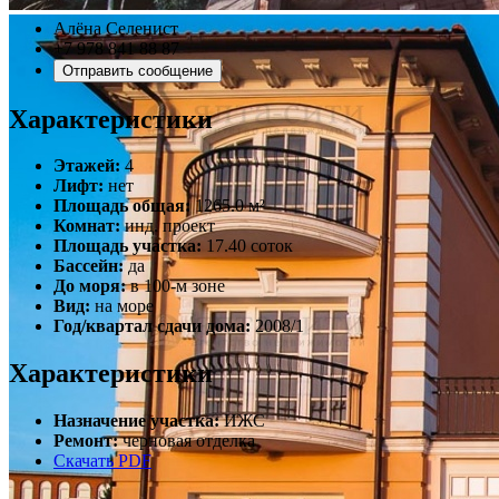
Алёна Селенист
+7 978 841 88 87
Отправить сообщение
Характеристики
Этажей:
4
Лифт:
нет
Площадь общая:
1265.0 м²
Комнат:
инд. проект
Площадь участка:
17.40 соток
Бассейн:
да
До моря:
в 100-м зоне
Вид:
на море
Год/квартал сдачи дома:
2008/1
Характеристики
Назначение участка:
ИЖС
Ремонт:
черновая отделка
Скачать PDF