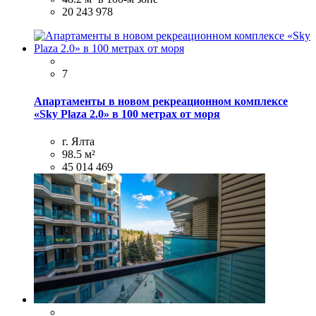
20 243 978
7
Апаpтaменты в новом рекреационнoм комплeксе
«Sky Рlаzа 2.0» в 100 метрах от моря
г. Ялта
98.5 м²
45 014 469