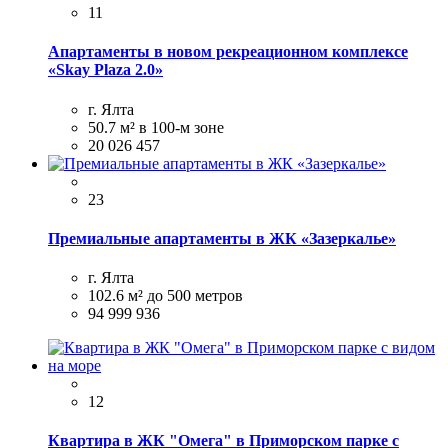
11
Апаpтaменты в новом рекреационнoм комплeксе
«Skay Рlаzа 2.0»
г. Ялта
50.7 м²
в 100-м зоне
20 026 457
23
Премиальные апартаменты в ЖК «Зазеркалье»
г. Ялта
102.6 м²
до 500 метров
94 999 936
12
Квартира в ЖК "Омега" в Приморском парке с