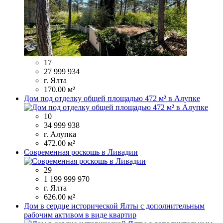
17
27 999 934
г. Ялта
170.00 м²
Дом под отделку общей площадью 472 м² в Алупке
10
34 999 938
г. Алупка
472.00 м²
Современная роскошь в Ливадии
29
1 199 999 970
г. Ялта
626.00 м²
Дом в сердце исторической Ялты с дополнительным
рабочим активом в виде квартир