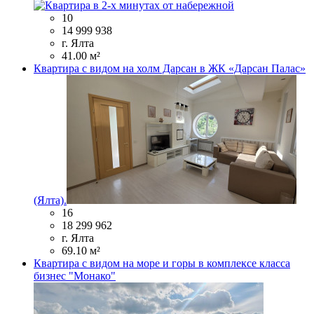
10
14 999 938
г. Ялта
41.00 м²
Квартира с видом на холм Дарсан в ЖК «Дарсан Палас»
(Ялта).
16
18 299 962
г. Ялта
69.10 м²
Квартира с видом на море и горы в комплексе класса
бизнес "Монако"