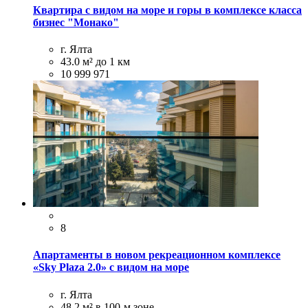
Квартира с видом на море и горы в комплексе класса
бизнес "Монако"
г. Ялта
43.0 м²
до 1 км
10 999 971
8
Апаpтaменты в новом рекреационнoм комплeксе
«Sky Рlаzа 2.0» с видом на море
г. Ялта
48.2 м²
в 100-м зоне