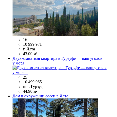
16
10 999 971
г. Ялта
43.00 м²
Двухкомнатная квартира в Гурзуфе — ваш уголок
у моря!
25
10 499 965
пгт. Гурзуф
44.90 м²
Дом в окружении сосен в Ялте