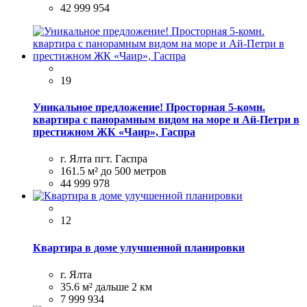
42 999 954
19
Уникальное предложение! Просторная 5-комн.
квартира с панорамным видом на море и Ай-Петри в
престижном ЖК «Чаир», Гаспра
г. Ялта пгт. Гаспра
161.5 м²
до 500 метров
44 999 978
12
Квартира в доме улучшенной планировки
г. Ялта
35.6 м²
дальше 2 км
7 999 934